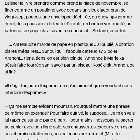
Laisser le livre prendre comme prend la glace de novembre, se
figer comme un poudigne avec dedans un vieux lacet brun de
vingt-sept pouces, une enveloppe déchirée, du chewing-gomme
durci, de la poussière de feuille d’érable, un bouton vert rouillé, un
bâtonnet de popsicle à saveur de chocolat… Se taire, écouter.
— … Ah! Maudite marde de pape en plastique! J’ai oublié la citation
pis les médailles!… Sur qui qu’il s’appuie cette fois? Sibole!
Aragon!… tiens, tiens, on est bien loin de l’Annonce à Marie ka
s’était faite fourrée sanl savoir par un oiseau! Koséki dit, Aragon, de
si fin?
«Il s’agit toujours d’exprimer ce qu’on aime et qu’on voudrait nous
interdire d’exprimer.»
— Ça me semble évident mouman. Pourquoi mettre une phrase
de même en exergue? Pour faire cultivé, je suppose… Je m’en vais
lui taper ça sur une page à part, il pourra ainsi, nèssepas, la sacrer
au panier avec son linge sale, ses chaussettes executive en nylon,
ses chemises italiennes, ses caleçons arc-en-ciel. (Mireille