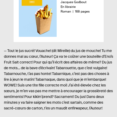
A
Jacques Godbout
r
u
D
En librairie
ç
t
i
n
-
Roman
168 pages
e
s
o
u
u
p
m
d
r
o
b
.
n
r
u
e
i
e
l
.
b
d
i
s
i
e
l
p
v
— Tout le jus sucré! Vouache! (dit Mireille) du jus de mouche! Tu me
i
a
donnes mal au cœur, l’Auteur! Ça va te coûter une bouteille d’Eno’s
r
é
g
Fruit Salt correct! Pour qui qu’il écrit des affaires de même? Du jus
e
e
s
de mots… de la bave d’écrivain! Tabarouette, que c’est vulgaire!
:
Tabarnouche, t’as pas honte! Tabarnique, c’est pas des choses à
lire à jeun le matin! Tabarnaque, dans quoi que je m’embarque!
WOWE! Suis une tite fille correcte moi! J’ai été élevée chez les
sœurs, je m’en vas pas me mettre à encourager la grossièreté des
sentiments! Pour kikim’prend? Sacrament! Du jus! Dans deux
minutes y va faire saigner les mots c’est sartain, comme des
sacré-cœurs de carton, t’es un maudit enfirwapeur, l’Auteur!