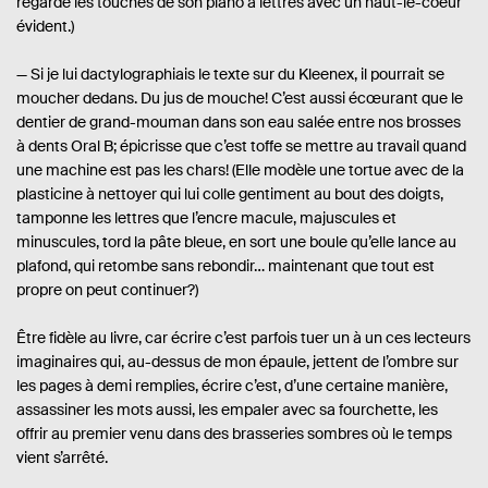
regarde les touches de son piano à lettres avec un haut-le-coeur
évident.)
— Si je lui dactylographiais le texte sur du Kleenex, il pourrait se
moucher dedans. Du jus de mouche! C’est aussi écœurant que le
dentier de grand-mouman dans son eau salée entre nos brosses
à dents Oral B; épicrisse que c’est toffe se mettre au travail quand
une machine est pas les chars! (Elle modèle une tortue avec de la
plasticine à nettoyer qui lui colle gentiment au bout des doigts,
tamponne les lettres que l’encre macule, majuscules et
minuscules, tord la pâte bleue, en sort une boule qu’elle lance au
plafond, qui retombe sans rebondir… maintenant que tout est
propre on peut continuer?)
Être fidèle au livre, car écrire c’est parfois tuer un à un ces lecteurs
imaginaires qui, au-dessus de mon épaule, jettent de l’ombre sur
les pages à demi remplies, écrire c’est, d’une certaine manière,
assassiner les mots aussi, les empaler avec sa fourchette, les
offrir au premier venu dans des brasseries sombres où le temps
vient s’arrêté.