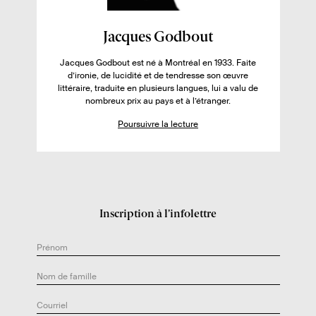
l
i
F
v
Jacques Godbout
i
r
Jacques Godbout est né à Montréal en 1933. Faite
c
e
d’ironie, de lucidité et de tendresse son œuvre
h
:
littéraire, traduite en plusieurs langues, lui a valu de
nombreux prix au pays et à l’étranger.
e
d
Poursuivre la lecture
e
l
’
a
u
Inscription à l’infolettre
t
e
u
r
.