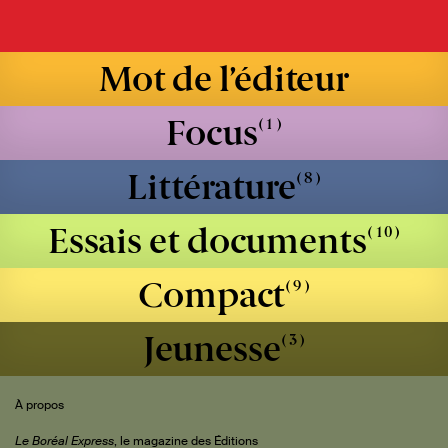
Sommaire
Mot de l’éditeur
Focus
Littérature
Sophie Imbeault
Essais et documents
Gilles Archambault
Compact
Daniel D. Jacques
Arthur Friso
Jeunesse
Saint-Denys Garneau
Yves Gingras
Rémi-Julien Savard
Takwa Souissi
Gilles Vigneault
Mathieu Arsenault
Thélyson Orélien
À propos
Le Boréal Express
, le magazine des Éditions