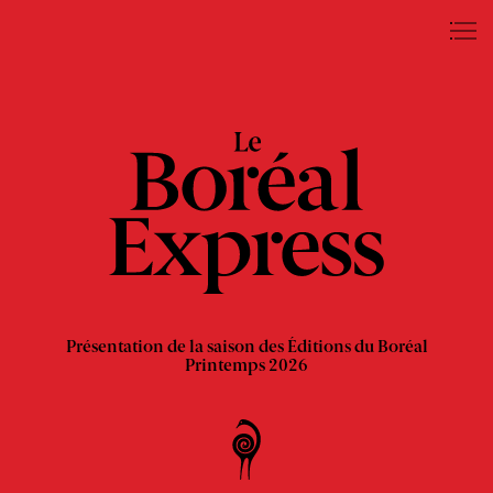
Le
Éditions
Printemps
Somm
Boréal
du
2026
Boréal
Express
–
Présentation de la saison des Éditions du Boréal
Printemps 2026