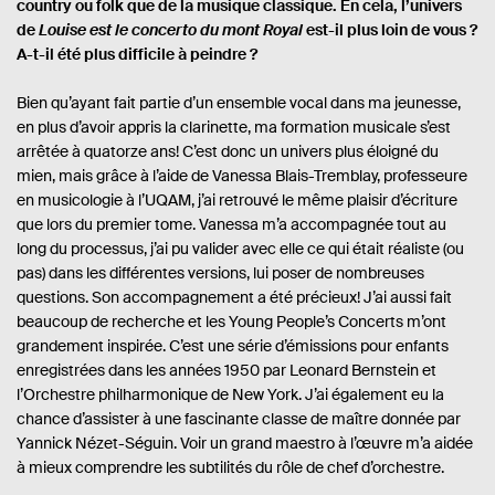
country ou folk que de la musique classique. En cela, l’univers
e
é
g
de
Louise est le concerto du mont Royal
est-il plus loin de vous ?
:
e
A-t-il été plus difficile à peindre ?
s
Bien qu’ayant fait partie d’un ensemble vocal dans ma jeunesse,
en plus d’avoir appris la clarinette, ma formation musicale s’est
arrêtée à quatorze ans! C’est donc un univers plus éloigné du
mien, mais grâce à l’aide de Vanessa Blais-Tremblay, professeure
en musicologie à l’UQAM, j’ai retrouvé le même plaisir d’écriture
que lors du premier tome. Vanessa m’a accompagnée tout au
long du processus, j’ai pu valider avec elle ce qui était réaliste (ou
pas) dans les différentes versions, lui poser de nombreuses
questions. Son accompagnement a été précieux! J’ai aussi fait
beaucoup de recherche et les Young People’s Concerts m’ont
grandement inspirée. C’est une série d’émissions pour enfants
enregistrées dans les années 1950 par Leonard Bernstein et
l’Orchestre philharmonique de New York. J’ai également eu la
chance d’assister à une fascinante classe de maître donnée par
Yannick Nézet-Séguin. Voir un grand maestro à l’œuvre m’a aidée
à mieux comprendre les subtilités du rôle de chef d’orchestre.