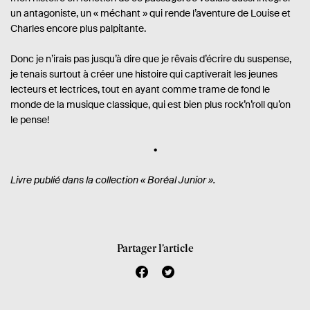
un antagoniste, un « méchant » qui rende l’aventure de Louise et
Charles encore plus palpitante.
Donc je n’irais pas jusqu’à dire que je rêvais d’écrire du suspense,
je tenais surtout à créer une histoire qui captiverait les jeunes
lecteurs et lectrices, tout en ayant comme trame de fond le
monde de la musique classique, qui est bien plus rock’n’roll qu’on
le pense!
Livre publié dans la collection « Boréal Junior ».
Partager l’article
f
t
a
w
c
i
e
t