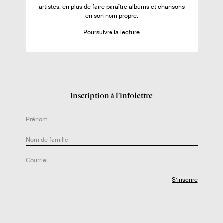
r
h
artistes, en plus de faire paraître albums et chansons
l
en son nom propre.
e
e
d
Poursuivre la lecture
l
e
i
l
v
’
r
a
e
u
Inscription à l’infolettre
:
t
e
u
r
.
e
: