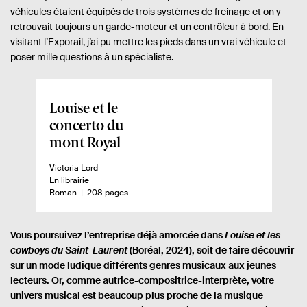
véhicules étaient équipés de trois systèmes de freinage et on y
retrouvait toujours un garde-moteur et un contrôleur à bord. En
visitant l’Exporail, j’ai pu mettre les pieds dans un vrai véhicule et
poser mille questions à un spécialiste.
A
Louise et le
p
concerto du
e
mont Royal
r
A
Victoria Lord
ç
u
D
En librairie
u
t
i
n
-
Roman
208 pages
e
s
o
d
u
p
m
u
r
o
b
Vous poursuivez l’entreprise déjà amorcée dans
Louise et les
.
n
r
l
cowboys du Saint-Laurent
(Boréal, 2024), soit de faire découvrir
e
i
e
i
sur un mode ludique différents genres musicaux aux jeunes
.
b
d
v
s
i
e
lecteurs. Or, comme autrice-compositrice-interprète, votre
l
p
r
univers musical est beaucoup plus proche de la musique
i
a