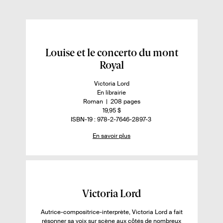
b
t
o
e
o
r
k
E
Louise et le concerto du mont
n
Royal
s
A
Victoria Lord
a
u
D
En librairie
v
t
i
n
-
Roman
208 pages
e
s
o
n
19,95 $
o
u
p
m
o
I
ISBN-19 : 978-2-7646-2897-3
i
r
o
b
m
S
En savoir plus
.
n
r
b
B
r
e
i
e
r
N
p
.
b
d
e
l
s
i
e
d
l
p
e
u
i
a
p
s
é
g
a
F
Victoria Lord
e
g
s
i
s
e
Autrice-compositrice-interprète, Victoria Lord a fait
u
c
s
résonner sa voix sur scène aux côtés de nombreux