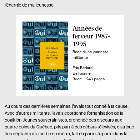
l’énergie de ma jeunesse.
A
Années de
p
ferveur 1987-
e
1995
r
Récit d'une jeunesse
militante
ç
u
A
Éric Bédard
u
D
En librairie
d
t
i
n
-
Récit
240 pages
u
e
s
o
l
u
p
m
r
o
b
i
.
n
r
v
Au cours des dernières semaines, j’avais tout donné à la cause.
e
i
e
.
b
d
Avec d’autres militants, j’avais coordonné l’organisation de la
r
s
i
e
coalition Jeunes souverainistes, prononcé des discours aux
e
l
p
quatre coins du Québec, pris part à des débats télévisés, distribué
:
i
a
des dépliants à la sortie du métro, fait du porte-à-porte dans la
é
g