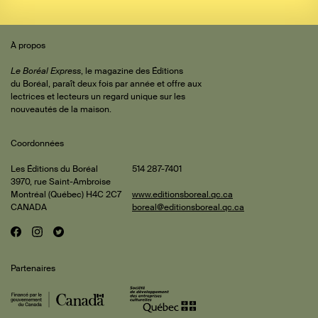
Sommaire
 de
À propos
iteur
Le Boréal Express
, le magazine des Éditions
du Boréal, paraît deux fois par année et offre aux
lectrices et lecteurs un regard unique sur les
rature
nouveautés de la maison.
Coordonnées
is et
ert
Les Éditions du Boréal
514 287-7401
3970, rue Saint-Ambroise
onde
ments
Montréal (Québec) H4C 2C7
www.editionsboreal.qc.ca
CANADA
boreal@editionsboreal.qc.ca
inie
F
I
T
Réseaux
oux-
a
n
w
pact
hane
sociaux
c
s
i
dron
Partenaires
e
t
t
lly
b
a
t
o
g
e
cine
o
r
r