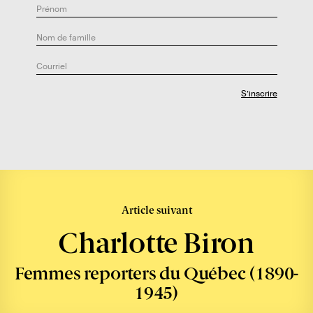
r
.
e
:
Article suivant
Charlotte Biron
Femmes reporters du Québec (1890-
1945)