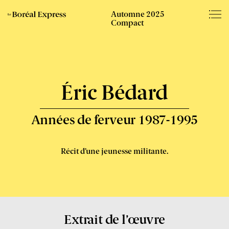
Éditions
Somm
Automne 2025
Le
du
Compact
Boréal
Boréal
–
Express
-
Éric Bédard
Années de ferveur 1987-1995
Récit d’une jeunesse militante.
Extrait de l’œuvre