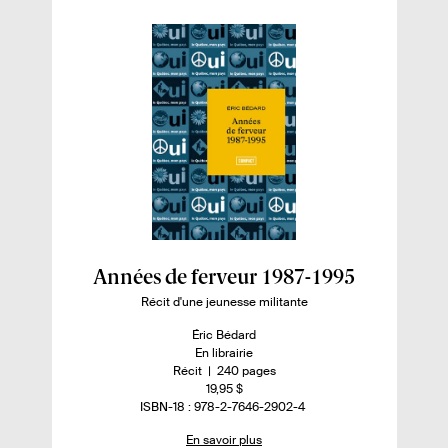
o
r
k
E
Années de ferveur 1987-1995
n
Récit d'une jeunesse militante
s
A
Éric Bédard
a
u
D
En librairie
t
i
n
-
Récit
240 pages
v
e
s
o
n
19,95 $
o
u
p
m
o
I
ISBN-18 : 978-2-7646-2902-4
i
r
o
b
m
S
En savoir plus
.
n
r
b
B