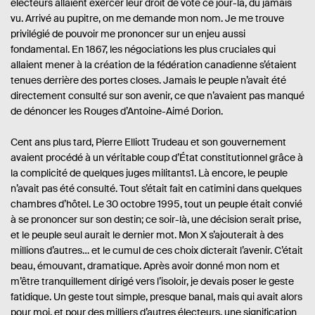
électeurs allaient exercer leur droit de vote ce jour-là, du jamais
vu. Arrivé au pupitre, on me demande mon nom. Je me trouve
privilégié de pouvoir me prononcer sur un enjeu aussi
fondamental. En 1867, les négociations les plus cruciales qui
allaient mener à la création de la fédération canadienne s’étaient
tenues derrière des portes closes. Jamais le peuple n’avait été
directement consulté sur son avenir, ce que n’avaient pas manqué
de dénoncer les Rouges d’Antoine-Aimé Dorion.
Cent ans plus tard, Pierre Elliott Trudeau et son gouvernement
avaient procédé à un véritable coup d’État constitutionnel grâce à
la complicité de quelques juges militants1. Là encore, le peuple
n’avait pas été consulté. Tout s’était fait en catimini dans quelques
chambres d’hôtel. Le 30 octobre 1995, tout un peuple était convié
à se prononcer sur son destin; ce soir-là, une décision serait prise,
et le peuple seul aurait le dernier mot. Mon X s’ajouterait à des
millions d’autres… et le cumul de ces choix dicterait l’avenir. C’était
beau, émouvant, dramatique. Après avoir donné mon nom et
m’être tranquillement dirigé vers l’isoloir, je devais poser le geste
fatidique. Un geste tout simple, presque banal, mais qui avait alors
pour moi, et pour des milliers d’autres électeurs, une signification