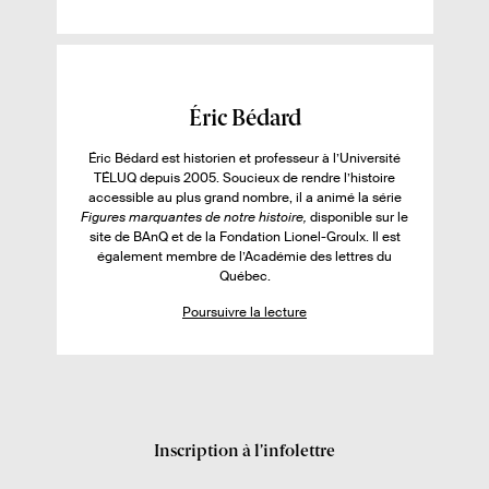
r
e
i
e
r
N
p
.
b
d
e
s
i
e
d
l
l
p
e
u
i
a
p
s
é
g
a
F
Éric Bédard
e
g
s
i
s
e
Éric Bédard est historien et professeur à l’Université
u
c
s
TÉLUQ depuis 2005. Soucieux de rendre l’histoire
r
h
accessible au plus grand nombre, il a animé la série
Figures marquantes de notre histoire,
l
disponible sur le
e
site de BAnQ et de la Fondation Lionel-Groulx. Il est
e
d
également membre de l’Académie des lettres du
l
e
Québec.
i
l
Poursuivre la lecture
v
’
r
a
e
u
:
t
e
Inscription à l’infolettre
u