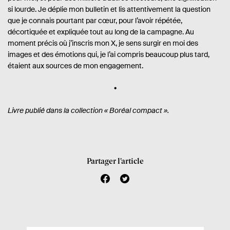
si lourde. Je déplie mon bulletin et lis attentivement la question
que je connais pourtant par cœur, pour l’avoir répétée,
décortiquée et expliquée tout au long de la campagne. Au
moment précis où j’inscris mon X, je sens surgir en moi des
images et des émotions qui, je l’ai compris beaucoup plus tard,
étaient aux sources de mon engagement.
Livre publié dans la collection « Boréal compact ».
Partager l’article
f
t
a
w
c
i
e
t
b
t
o
e