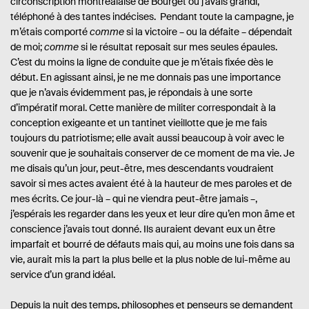
circonscription montréalaise de Bourget où j’avais grandi,
e
s
téléphoné à des tantes indécises. Pendant toute la campagne, je
m’étais comporté
comme
si la victoire – ou la défaite – dépendait
de moi;
comme
si le résultat reposait sur mes seules épaules.
C’est du moins la ligne de conduite que je m’étais fixée dès le
début. En agissant ainsi, je ne me donnais pas une importance
que je n’avais évidemment pas, je répondais à une sorte
d’impératif moral. Cette manière de militer correspondait à la
conception exigeante et un tantinet vieillotte que je me fais
toujours du patriotisme; elle avait aussi beaucoup à voir avec le
souvenir que je souhaitais conserver de ce moment de ma vie. Je
me disais qu’un jour, peut-être, mes descendants voudraient
savoir si mes actes avaient été à la hauteur de mes paroles et de
mes écrits. Ce jour-là – qui ne viendra peut-être jamais –,
j’espérais les regarder dans les yeux et leur dire qu’en mon âme et
conscience j’avais tout donné. Ils auraient devant eux un être
imparfait et bourré de défauts mais qui, au moins une fois dans sa
vie, aurait mis la part la plus belle et la plus noble de lui-même au
service d’un grand idéal.
Depuis la nuit des temps, philosophes et penseurs se demandent