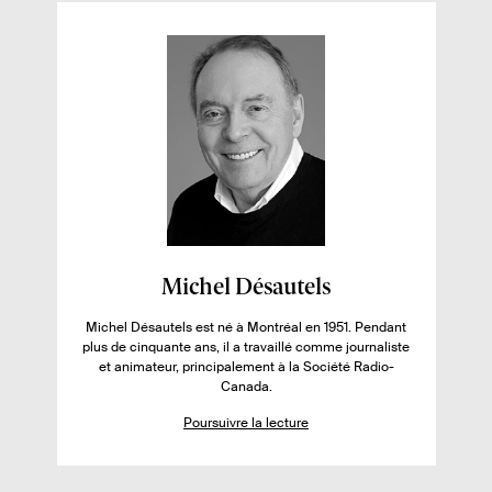
p
s
i
e
d
l
p
e
l
i
a
p
u
é
g
a
e
g
s
s
e
s
s
u
r
l
e
l
F
i
Michel Désautels
i
v
Michel Désautels est né à Montréal en 1951. Pendant
c
r
plus de cinquante ans, il a travaillé comme journaliste
h
e
et animateur, principalement à la Société Radio-
Canada.
e
:
d
Poursuivre la lecture
e
l