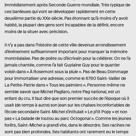
immédiatement après Seconde Guerre mondiale. Très typique de
ces banlieues qui vont se développer rapidement en cette
deuxième partie du XXe siècle. Pas étonnant qu’à moins d’y avoir
habité, la plupart des gens sont incapables de la définir, encore
moins de la situer avec précision.
Il n’y a pas dans l’histoire de cette ville devenue arrondissement
d’événement suffisamment important pour marquer la mémoire
montréalaise. Pas de poète ou d’écrivain pour la célébrer. On ne l’a
jamais chantée, comme l’a fait Guylaine Guy pour le quartier
voisin dans « À Rosemont sous la pluie ». Pas de Beau Dommage
pour immortaliser une adresse, comme le 6760 Saint-Vallier de
La Petite-Patrie dans « Tous les palmiers ». Personne même ne
semble savoir que Michel Pagliaro, notre Pag national, est un
enfant du cru. Il faut dire que son premier succès de l’époque où il
usait (de temps à autre) son jean sur les chaises inconfortables de
l’école secondaire Saint-Michel s’intitulait « Le p’tit Popy » et non
pas « La balade de toutou au parc Octogonal ».
Comme les jeunes
forêts, Saint-Michel a grandi vite, dans le désordre. Ses racines ne
sont pas bien profondes. Ses habitants ont rarement eu le temps