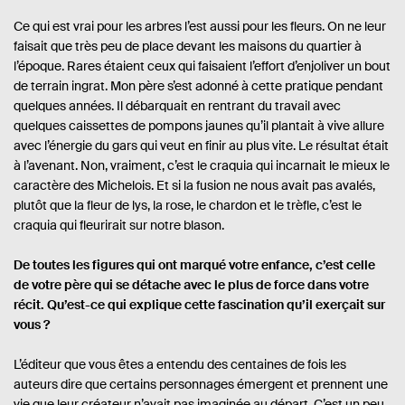
Ce qui est vrai pour les arbres l’est aussi pour les fleurs. On ne leur
faisait que très peu de place devant les maisons du quartier à
l’époque. Rares étaient ceux qui faisaient l’effort d’enjoliver un bout
de terrain ingrat. Mon père s’est adonné à cette pratique pendant
quelques années. Il débarquait en rentrant du travail avec
quelques caissettes de pompons jaunes qu’il plantait à vive allure
avec l’énergie du gars qui veut en finir au plus vite. Le résultat était
à l’avenant. Non, vraiment, c’est le craquia qui incarnait le mieux le
caractère des Michelois. Et si la fusion ne nous avait pas avalés,
plutôt que la fleur de lys, la rose, le chardon et le trèfle, c’est le
craquia qui fleurirait sur notre blason.
De toutes les figures qui ont marqué votre enfance, c’est celle
de votre père qui se détache avec le plus de force dans votre
récit. Qu’est-ce qui explique cette fascination qu’il exerçait sur
vous ?
L’éditeur que vous êtes a entendu des centaines de fois les
auteurs dire que certains personnages émergent et prennent une
vie que leur créateur n’avait pas imaginée au départ. C’est un peu