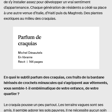
de s’y installer assez pour développer un vrai sentiment
d’appartenance. Chaque génération de résidents a cédé sa place
à une autre venue d’Italie, d’Haïti puis du Maghreb. Des plantes
exotiques au milieu des craquias.
A
Parfum de
p
craquias
e
A
Michel Désautels
r
u
D
En librairie
ç
t
i
n
-
Récit
144 pages
e
s
o
u
u
p
m
d
r
o
b
En quoi le subtil parfum des craquias, ces fruits de la bardane
.
n
r
u
hérissés de crochets minuscules qui s’agrippent aux vêtements,
e
i
e
l
vous semble-t-il emblématique de votre enfance, de votre
.
b
d
i
s
i
e
quartier ?
l
p
v
i
a
Le craquia pousse un peu partout. Les terrains vagues sont ses
r
é
g
amis. Il semble adorer les sols pauvres. Il ne nécessite aucun soin
e