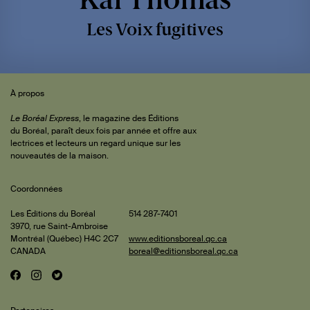
Les Voix fugitives
Sommaire
 de
À propos
iteur
Le Boréal Express
, le magazine des Éditions
du Boréal, paraît deux fois par année et offre aux
lectrices et lecteurs un regard unique sur les
rature
nouveautés de la maison.
Coordonnées
is et
ert
Les Éditions du Boréal
514 287-7401
3970, rue Saint-Ambroise
onde
ments
Montréal (Québec) H4C 2C7
www.editionsboreal.qc.ca
CANADA
boreal@editionsboreal.qc.ca
inie
F
I
T
Réseaux
oux-
a
n
w
pact
hane
sociaux
c
s
i