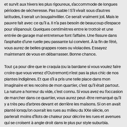
e
et survit aux hivers les plus rigoureux, s’accommode de longues
s
:
périodes de sécheresse. Pas tuable ! S’il vivait sous d’autres
latitudes, il serait un bougainvillier. Ce serait vraiment joli. Mais le
pauvre fait avec ce qu’il a. Il n’a pas besoin de beaucoup d’espace
pour s’épanouir. Quelques centimètres entre le trottoir et une
entrée de garage mal entretenue font l’affaire. Une fissure dans
l’asphalte d’une ruelle peu passante lui convient. À la fin de l’été,
vous aurez de belles grappes roses ou violacées. Essayez
maintenant de vous en débarrasser. Bonne chance.
Tout ça pour dire que le craquia (ou la bardane si vous voulez faire
croire que vous venez d’Outremont) n’est pas la plus chic de nos
plantes indigènes. Et que s’il a pris une telle place dans mon
imaginaire et les recoins de mon quartier, c’est qu’il était partout.
La nature a horreur du vide, c’est connu. Si vous avez eu l’occasion
de marcher dans ce quartier, vous aurez peut-être remarqué qu’il
y a très peu d’arbres devant et derrière les maisons. Si on en avait
planté lorsqu’on ouvrait les rues au milieu du XXe siècle, on
parlerait moins d’îlots de chaleur pour décrire les rues et avenues
qui se croisent à angle droit dans le plus pur style suburbia.