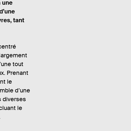
n une
 d’une
vres, tant
 centré
t largement
’une tout
ux. Prenant
nt le
emble d’une
s diverses
cluant le
.