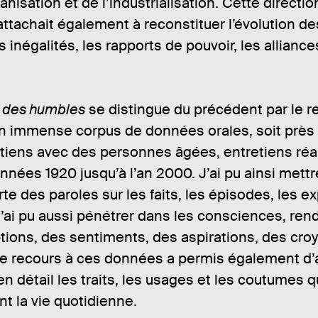
:
anisation et de l’industrialisation. Cette directio
s
’attachait également à reconstituer l’évolution d
s inégalités, les rapports de pouvoir, les alliance
e des humbles
se distingue du précédent par le r
 un immense corpus de données orales, soit près
tiens avec des personnes âgées, entretiens réa
années 1920 jusqu’à l’an 2000. J’ai pu ainsi mett
te des paroles sur les faits, les épisodes, les e
’ai pu aussi pénétrer dans les consciences, re
tions, des sentiments, des aspirations, des cro
Le recours à ces données a permis également d’a
en détail les traits, les usages et les coutumes q
t la vie quotidienne.