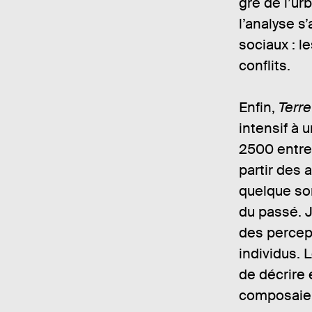
gré de l’urb
l’analyse s
sociaux : le
conflits.
Enfin,
Terr
intensif à
2500 entre
partir des 
quelque sor
du passé. J
des percep
individus. 
de décrire 
composaien