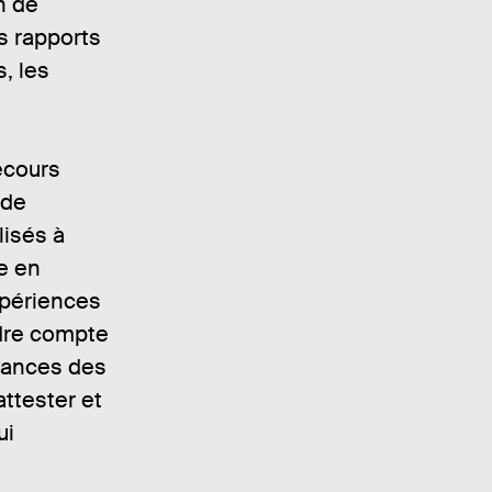
n de
es rapports
s, les
ecours
 de
lisés à
re en
xpériences
ndre compte
yances des
ttester et
ui