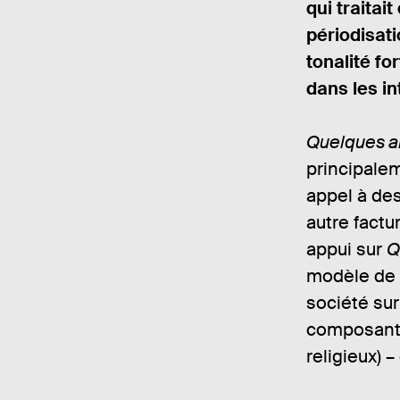
qui traita
périodisati
tonalité fo
dans les i
Quelques a
principalem
appel à de
autre factu
appui sur
Q
modèle de l
société sur
composantes
religieux) –