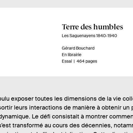
A
Terre des humbles
p
Les Saguenayens 1840-1940
e
A
Gérard Bouchard
r
u
D
En librairie
ç
t
i
n
-
Essai
464 pages
u
e
s
o
u
p
m
d
r
o
b
u
.
n
r
l
e
i
e
oulu exposer toutes les dimensions de la vie col
i
.
b
d
sortir leurs interactions de manière à obtenir un p
s
i
e
v
l
p
 dynamique. Le défi consistait à montrer commen
r
i
a
’est transformé au cours des décennies, nota
e
é
g
e