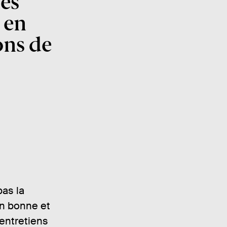
les
 en
ions de
as la
n bonne et
 entretiens