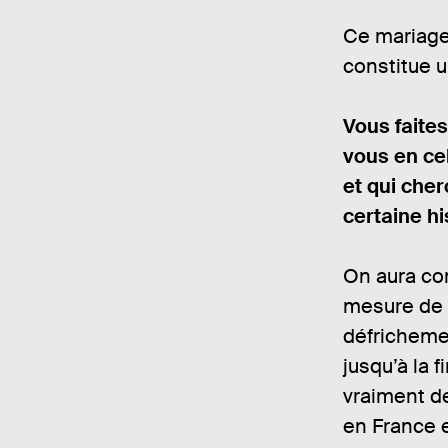
Ce mariage
constitue u
Vous faites,
vous en ce
et qui cher
certaine his
On aura com
mesure de r
défrichemen
jusqu’à la 
vraiment d
en France e