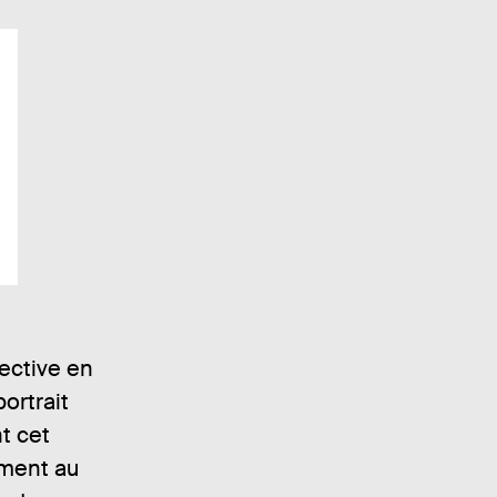
lective en
ortrait
t cet
mment au