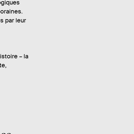
logiques
oraines.
s par leur
stoire – la
te,