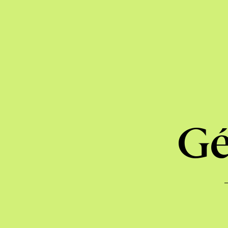
Boréal
Express
Gé