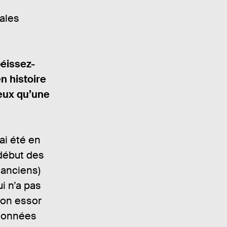
ales
béissez-
n histoire
ceux qu’une
ai été en
 début des
 anciens)
ui n’a pas
son essor
 données