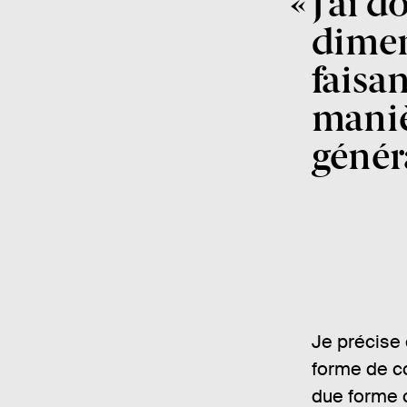
J’ai d
dimen
faisan
maniè
génér
Je précise 
forme de c
due forme c