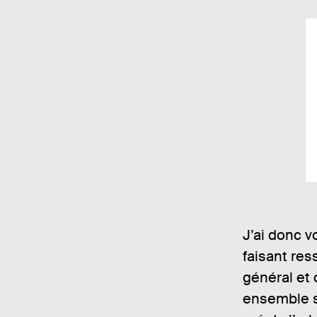
J’ai donc v
faisant res
général et
ensemble s