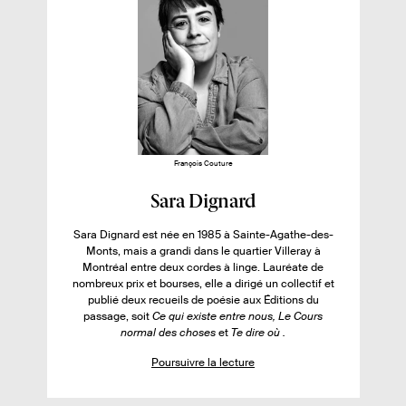
u
é
g
a
e
g
s
s
e
s
s
u
r
l
e
l
François Couture
i
F
Sara Dignard
v
i
r
Sara Dignard est née en 1985 à Sainte-Agathe-des-
c
Monts, mais a grandi dans le quartier Villeray à
e
h
Montréal entre deux cordes à linge. Lauréate de
:
nombreux prix et bourses, elle a dirigé un collectif et
e
publié deux recueils de poésie aux Éditions du
d
passage, soit
Ce qui existe entre nous, Le Cours
normal des choses
e
et
Te dire où .
l
Poursuivre la lecture
’
a