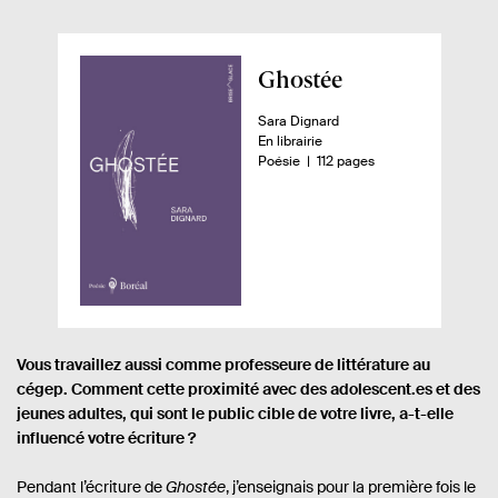
A
Ghostée
p
A
Sara Dignard
e
u
D
En librairie
r
t
i
n
-
Poésie
112 pages
e
s
o
ç
u
p
m
u
r
o
b
.
n
r
d
e
i
e
u
.
b
d
l
s
i
e
l
p
i
i
a
v
é
g
Vous travaillez aussi comme professeure de littérature au
r
e
cégep. Comment cette proximité avec des adolescent.es et des
s
e
jeunes adultes, qui sont le public cible de votre livre, a-t-elle
:
influencé votre écriture ?
Pendant l’écriture de
Ghostée
, j’enseignais pour la première fois le