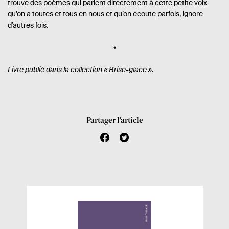
trouve des poèmes qui parlent directement à cette petite voix
qu’on a toutes et tous en nous et qu’on écoute parfois, ignore
d’autres fois.
Livre publié dans la collection « Brise-glace ».
Partager l’article
f
t
a
w
c
i
e
t
b
t
o
e
o
r
k