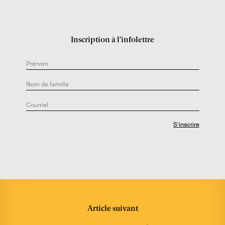
u
t
e
Inscription à l’infolettre
u
r
.
e
:
Article suivant