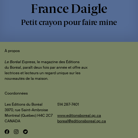
France Daigle
Petit crayon pour faire mine
Sommaire
 de
À propos
iteur
Le Boréal Express
, le magazine des Éditions
du Boréal, paraît deux fois par année et offre aux
lectrices et lecteurs un regard unique sur les
rature
nouveautés de la maison.
Coordonnées
is et
abeth
Les Éditions du Boréal
514 287-7401
3970, rue Saint-Ambroise
may
ments
Montréal (Québec) H4C 2C7
www.editionsboreal.qc.ca
CANADA
boreal@editionsboreal.qc.ca
Simon
F
I
T
Réseaux
a
n
w