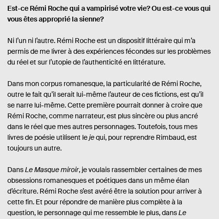
l
p
v
Est-ce Rémi Roche qui a vampirisé votre vie? Ou est-ce vous qui
i
a
r
vous êtes approprié la sienne?
é
g
e
e
s
Ni l’un ni l’autre. Rémi Roche est un dispositif littéraire qui m’a
:
permis de me livrer à des expériences fécondes sur les problèmes
du réel et sur l’utopie de l’authenticité en littérature.
Dans mon corpus romanesque, la particularité de Rémi Roche,
outre le fait qu’il serait lui-même l’auteur de ces fictions, est qu’il
se narre lui-même. Cette première pourrait donner à croire que
Rémi Roche, comme narrateur, est plus sincère ou plus ancré
dans le réel que mes autres personnages. Toutefois, tous mes
livres de poésie utilisent le
je
qui, pour reprendre Rimbaud, est
toujours un autre.
Dans
Le Masque miroir
, je voulais rassembler certaines de mes
obsessions romanesques et poétiques dans un même élan
d’écriture. Rémi Roche s’est avéré être la solution pour arriver à
cette fin. Et pour répondre de manière plus complète à la
question, le personnage qui me ressemble le plus, dans
Le