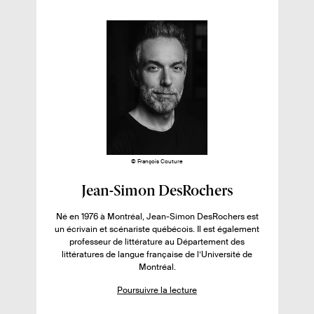
p
s
i
e
d
l
p
e
l
i
a
p
u
é
g
a
e
g
s
s
e
s
s
u
r
l
e
l
© François Couture
i
F
Jean-Simon DesRochers
v
i
r
Né en 1976 à Montréal, Jean-Simon DesRochers est
c
un écrivain et scénariste québécois. Il est également
e
h
professeur de littérature au Département des
:
littératures de langue française de l’Université de
e
Montréal.
d
Poursuivre la lecture
e
l