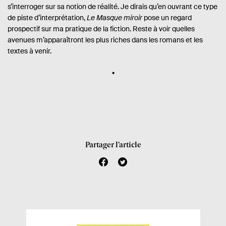
s’interroger sur sa notion de réalité. Je dirais qu’en ouvrant ce type
de piste d’interprétation,
Le Masque miroir
pose un regard
prospectif sur ma pratique de la fiction. Reste à voir quelles
avenues m’apparaîtront les plus riches dans les romans et les
textes à venir.
Partager l’article
f
t
a
w
c
i
e
t
b
t
o
e
o
r
k