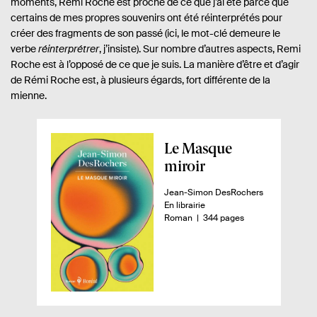
moments, Rémi Roche est proche de ce que j’ai été parce que
certains de mes propres souvenirs ont été réinterprétés pour
créer des fragments de son passé (ici, le mot-clé demeure le
verbe
réinterprétrer
, j’insiste). Sur nombre d’autres aspects, Remi
Roche est à l’opposé de ce que je suis. La manière d’être et d’agir
de Rémi Roche est, à plusieurs égards, fort différente de la
mienne.
A
Le Masque
p
miroir
e
A
Jean-Simon DesRochers
r
u
D
En librairie
ç
t
i
n
-
Roman
344 pages
e
s
o
u
u
p
m
d
r
o
b
.
n
r
u
e
i
e
l
.
b
d
i
s
i
e