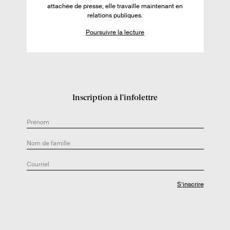
:
attachée de presse, elle travaille maintenant en
e
relations publiques.
d
Poursuivre la lecture
e
l
’
a
u
Inscription à l’infolettre
t
e
u
r
.
e
: