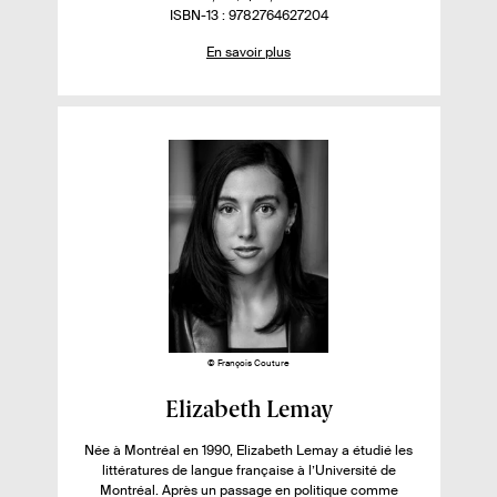
v
u
p
m
o
I
ISBN-13 : 9782764627204
o
r
o
b
m
S
En savoir plus
.
n
r
b
B
i
e
i
e
r
N
r
.
b
d
e
p
s
i
e
d
l
p
e
l
i
a
p
u
é
g
a
e
g
s
s
e
s
s
u
r
l
e
l
© François Couture
i
F
Elizabeth Lemay
v
i
r
Née à Montréal en 1990, Elizabeth Lemay a étudié les
c
littératures de langue française à l’Université de
e
h
Montréal. Après un passage en politique comme