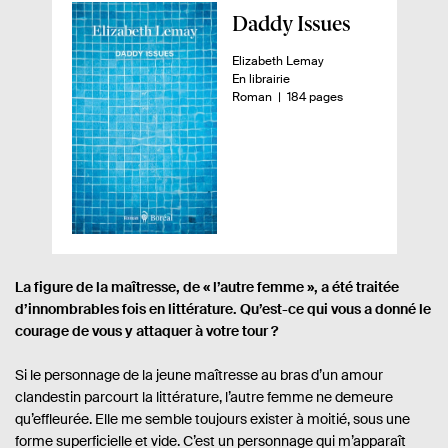
A
Daddy Issues
p
A
Elizabeth Lemay
e
u
D
En librairie
r
t
i
n
-
Roman
184 pages
e
s
o
ç
u
p
m
u
r
o
b
.
n
r
d
e
i
e
u
.
b
d
l
s
i
e
l
p
i
i
a
v
é
g
La figure de la maîtresse, de « l’autre femme », a été traitée
r
e
d’innombrables fois en littérature. Qu’est-ce qui vous a donné le
s
e
courage de vous y attaquer à votre tour ?
:
Si le personnage de la jeune maîtresse au bras d’un amour
clandestin parcourt la littérature, l’autre femme ne demeure
qu’effleurée. Elle me semble toujours exister à moitié, sous une
forme superficielle et vide. C’est un personnage qui m’apparaît