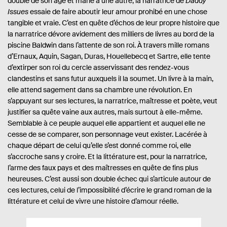
double de son âge et marié à une autre, la narratrice de
Daddy
Issues
essaie de faire aboutir leur amour prohibé en une chose
tangible et vraie. C’est en quête d’échos de leur propre histoire que
la narratrice dévore avidement des milliers de livres au bord de la
piscine Baldwin dans l’attente de son roi. À travers mille romans
d’Ernaux, Aquin, Sagan, Duras, Houellebecq et Sartre, elle tente
d’extirper son roi du cercle asservissant des rendez-vous
clandestins et sans futur auxquels il la soumet. Un livre à la main,
elle attend sagement dans sa chambre une révolution. En
s’appuyant sur ses lectures, la narratrice, maîtresse et poète, veut
justifier sa quête vaine aux autres, mais surtout à elle-même.
Semblable à ce peuple auquel elle appartient et auquel elle ne
cesse de se comparer, son personnage veut exister. Lacérée à
chaque départ de celui qu’elle s’est donné comme roi, elle
s’accroche sans y croire. Et la littérature est, pour la narratrice,
l’arme des faux pays et des maîtresses en quête de fins plus
heureuses. C’est aussi son double échec qui s’articule autour de
ces lectures, celui de l’impossibilité d’écrire le grand roman de la
littérature et celui de vivre une histoire d’amour réelle.