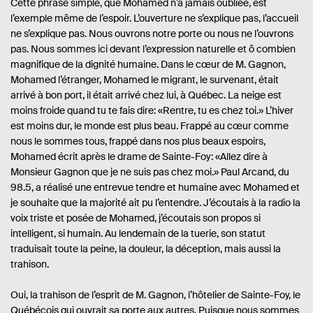
Cette phrase simple, que Mohamed n’a jamais oubliée, est
i
a
r
l’exemple même de l’espoir. L’ouverture ne s’explique pas, l’accueil
é
g
e
e
ne s’explique pas. Nous ouvrons notre porte ou nous ne l’ouvrons
s
:
pas. Nous sommes ici devant l’expression naturelle et ô combien
magnifique de la dignité humaine. Dans le cœur de M. Gagnon,
Mohamed l’étranger, Mohamed le migrant, le survenant, était
arrivé à bon port, il était arrivé chez lui, à Québec. La neige est
moins froide quand tu te fais dire: «Rentre, tu es chez toi.» L’hiver
est moins dur, le monde est plus beau. Frappé au cœur comme
nous le sommes tous, frappé dans nos plus beaux espoirs,
Mohamed écrit après le drame de Sainte-Foy: «Allez dire à
Monsieur Gagnon que je ne suis pas chez moi.» Paul Arcand, du
98.5, a réalisé une entrevue tendre et humaine avec Mohamed et
je souhaite que la majorité ait pu l’entendre. J’écoutais à la radio la
voix triste et posée de Mohamed, j’écoutais son propos si
intelligent, si humain. Au lendemain de la tuerie, son statut
traduisait toute la peine, la douleur, la déception, mais aussi la
trahison.
Oui, la trahison de l’esprit de M. Gagnon, l’hôtelier de Sainte-Foy, le
Québécois qui ouvrait sa porte aux autres. Puisque nous sommes