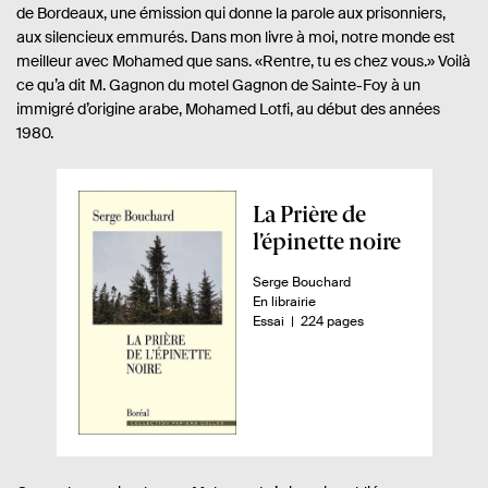
de Bordeaux, une émission qui donne la parole aux prisonniers,
aux silencieux emmurés. Dans mon livre à moi, notre monde est
meilleur avec Mohamed que sans. «Rentre, tu es chez vous.» Voilà
ce qu’a dit M. Gagnon du motel Gagnon de Sainte-Foy à un
immigré d’origine arabe, Mohamed Lotfi, au début des années
1980.
A
La Prière de
p
l’épinette noire
e
A
Serge Bouchard
r
u
D
En librairie
ç
t
i
n
-
Essai
224 pages
e
s
o
u
u
p
m
d
r
o
b
.
n
r
u
e
i
e
l
.
b
d
i
s
i
e
l
p
v