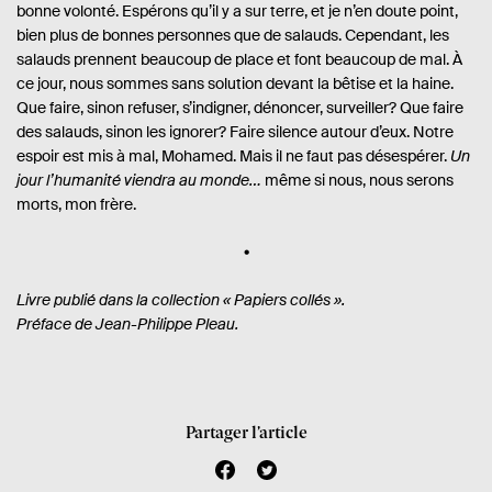
bonne volonté. Espérons qu’il y a sur terre, et je n’en doute point,
bien plus de bonnes personnes que de salauds. Cependant, les
salauds prennent beaucoup de place et font beaucoup de mal. À
ce jour, nous sommes sans solution devant la bêtise et la haine.
Que faire, sinon refuser, s’indigner, dénoncer, surveiller? Que faire
des salauds, sinon les ignorer? Faire silence autour d’eux. Notre
espoir est mis à mal, Mohamed. Mais il ne faut pas désespérer.
Un
jour l’humanité viendra au monde…
même si nous, nous serons
morts, mon frère.
Livre publié
dans la collection
« Papiers collés ».
Préface de Jean-Philippe Pleau.
Partager l’article
f
t
a
w