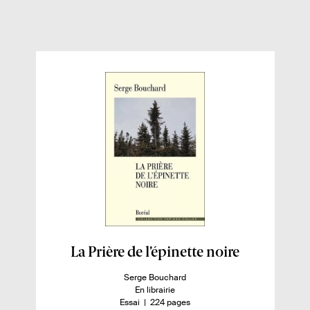
c
i
e
t
b
t
o
e
o
r
k
E
La Prière de l’épinette noire
n
A
Serge Bouchard
s
u
D
En librairie
a
t
i
n
-
Essai
224 pages