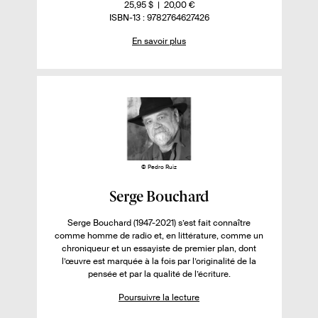
e
s
o
n
-
25,95 $
20,00 €
v
u
p
m
o
I
ISBN-13 : 9782764627426
o
r
o
b
m
S
En savoir plus
.
n
r
b
B
i
e
i
e
r
N
r
.
b
d
e
p
s
i
e
d
l
p
e
l
i
a
p
u
é
g
a
e
g
s
s
e
s
s
u
© Pedro Ruiz
r
F
Serge Bouchard
l
i
e
Serge Bouchard (1947-2021) s’est fait connaître
c
comme homme de radio et, en littérature, comme un
l
h
chroniqueur et un essayiste de premier plan, dont
i
l’œuvre est marquée à la fois par l’originalité de la
e
pensée et par la qualité de l’écriture.
v
d
r
Poursuivre la lecture
e
e