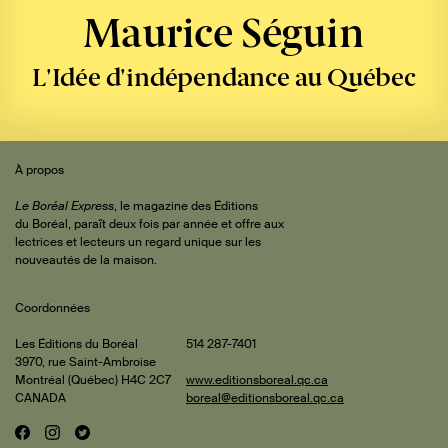
Maurice Séguin
L'Idée d'indépendance au Québec
Sommaire
 de
À propos
iteur
Le Boréal Express
, le magazine des Éditions
du Boréal, paraît deux fois par année et offre aux
lectrices et lecteurs un regard unique sur les
cus
nouveautés de la maison.
Coordonnées
rature
ri
Les Éditions du Boréal
514 287-7401
3970, rue Saint-Ambroise
nt-
Montréal (Québec) H4C 2C7
www.editionsboreal.qc.ca
tin
CANADA
boreal@editionsboreal.qc.ca
is et
les
F
I
T
Réseaux