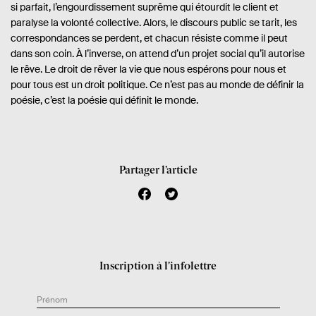
si parfait, l’engourdissement suprême qui étourdit le client et
paralyse la volonté collective. Alors, le discours public se tarit, les
correspondances se perdent, et chacun résiste comme il peut
dans son coin. À l’inverse, on attend d’un projet social qu’il autorise
le rêve. Le droit de rêver la vie que nous espérons pour nous et
pour tous est un droit politique. Ce n’est pas au monde de définir la
poésie, c’est la poésie qui définit le monde.
Partager l’article
f
t
a
w
c
i
e
t
b
t
o
e
Inscription à l’infolettre
o
r
k