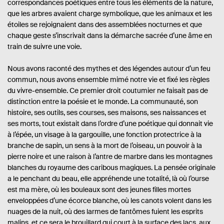
correspondances poétiques entre tous les éléments de la nature,
que les arbres avaient charge symbolique, que les animaux et les
étoiles se rejoignaient dans des assemblées nocturnes et que
chaque geste s’inscrivait dans la démarche sacrée d’une âme en
train de suivre une voie.
Nous avons raconté des mythes et des légendes autour d’un feu
commun, nous avons ensemble mimé notre vie et fixé les règles
du vivre-ensemble. Ce premier droit coutumier ne faisait pas de
distinction entre la poésie et le monde. La communauté, son
histoire, ses outils, ses courses, ses maisons, ses naissances et
ses morts, tout existait dans l’ordre d’une poétique qui donnait vie
à l’épée, un visage à la gargouille, une fonction protectrice à la
branche de sapin, un sens à la mort de l’oiseau, un pouvoir à la
pierre noire et une raison à l’antre de marbre dans les montagnes
blanches du royaume des caribous magiques. La pensée originale
a le penchant du beau, elle appréhende une totalité, là où l’ourse
est ma mère, où les bouleaux sont des jeunes filles mortes
enveloppées d’une écorce blanche, où les canots volent dans les
nuages de la nuit, où des larmes de fantômes fuient les esprits
malins, et ce sera le brouillard qui court à la surface des lacs, aux