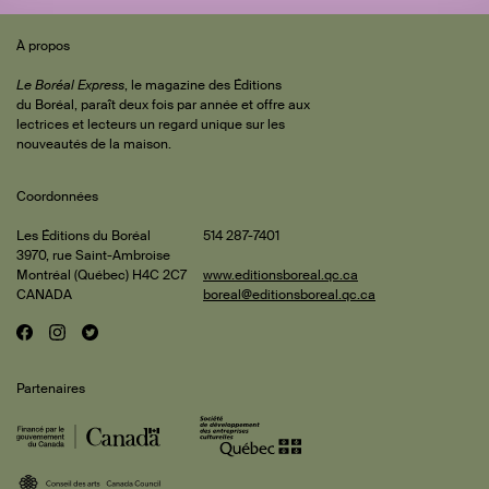
Sommaire
 de
À propos
iteur
Le Boréal Express
, le magazine des Éditions
du Boréal, paraît deux fois par année et offre aux
lectrices et lecteurs un regard unique sur les
cus
nouveautés de la maison.
Coordonnées
rature
çois
Les Éditions du Boréal
514 287-7401
3970, rue Saint-Ambroise
ard
Montréal (Québec) H4C 2C7
www.editionsboreal.qc.ca
47-
CANADA
boreal@editionsboreal.qc.ca
is et
eline
22)
F
I
T
Réseaux
a
n
w
rion
ments
sociaux
c
s
i
rge
Partenaires
e
t
t
b
a
t
em
hard
o
g
e
mey
47-
o
r
r
pact
nne-
k
a