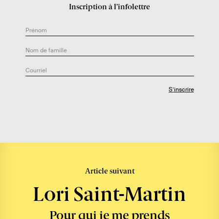
u
Inscription à l’infolettre
t
e
u
r
.
e
:
Article suivant
Lori Saint-Martin
Pour qui je me prends