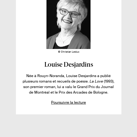
e
g
s
s
e
s
s
u
r
l
e
l
© Christian Leduc
i
F
Louise Desjardins
v
i
r
Née à Rouyn-Noranda, Louise Desjardins a publié
c
plusieurs romans et recueils de poésie.
La Love
(1993),
e
h
son premier roman, lui a valu le Grand Prix du Journal
:
de Montréal et le Prix des Arcades de Bologne.
e
d
Poursuivre la lecture
e
l
’
a