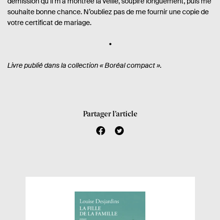
démission qu’il m’a montrée la veille, soupire longuement, puis me
souhaite bonne chance. N’oubliez pas de me fournir une copie de
votre certificat de mariage.
Livre publié dans la collection
« Boréal compact ».
Partager l’article
f
t
a
w
c
i
e
t
b
t
o
e
o
r
k