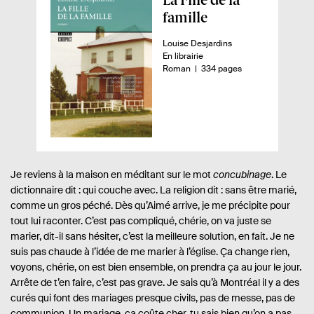
p
famille
e
A
Louise Desjardins
r
u
D
En librairie
ç
t
i
n
-
Roman
334 pages
e
s
o
u
u
p
m
d
r
o
b
.
n
r
u
e
i
e
l
.
b
d
i
s
i
e
l
p
v
Je reviens à la maison en méditant sur le mot
concubinage
. Le
i
a
dictionnaire dit : qui couche avec. La religion dit : sans être marié,
r
é
g
comme un gros péché. Dès qu’Aimé arrive, je me précipite pour
e
e
s
tout lui raconter. C’est pas compliqué, chérie, on va juste se
:
marier, dit-il sans hésiter, c’est la meilleure solution, en fait. Je ne
suis pas chaude à l’idée de me marier à l’église. Ça change rien,
voyons, chérie, on est bien ensemble, on prendra ça au jour le jour.
Arrête de t’en faire, c’est pas grave. Je sais qu’à Montréal il y a des
curés qui font des mariages presque civils, pas de messe, pas de
communion. Un mariage, ça coûte cher, tu sais bien qu’on a pas