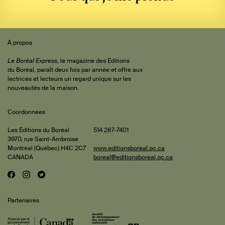
Sommaire
 de
À propos
iteur
Le Boréal Express
, le magazine des Éditions
du Boréal, paraît deux fois par année et offre aux
lectrices et lecteurs un regard unique sur les
cus
nouveautés de la maison.
Coordonnées
rature
çois
Les Éditions du Boréal
514 287-7401
3970, rue Saint-Ambroise
ard
Montréal (Québec) H4C 2C7
www.editionsboreal.qc.ca
47-
CANADA
boreal@editionsboreal.qc.ca
is et
eline
22)
F
I
T
Réseaux
a
n
w
rion
ments
sociaux
c
s
i
rge
Partenaires
e
t
t
b
a
t
em
hard
o
g
e