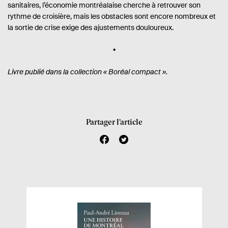
sanitaires, l’économie montréalaise cherche à retrouver son
rythme de croisière, mais les obstacles sont encore nombreux et
la sortie de crise exige des ajustements douloureux.
Livre publié dans la collection
« Boréal compact ».
Partager l’article
f
t
a
w
c
i
e
t
b
t
o
e
o
r
k