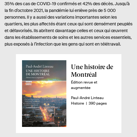
35% des cas de COVID-19 confirmés et 42% des décès. Jusqu’à
la fin d’octobre 2021, la pandémie lui enlève près de 5 000
personnes. Il y a aussi des variations importantes selon les
quartiers, les plus affectés étant ceux qui sont densément peuplés
et défavorisés. Ils abritent davantage celles et ceux qui œuvrent
dans les établissements de soins et les autres services essentiels,
plus exposés à l’infection que les gens qui sont en télétravail.
A
Une histoire de
p
Montréal
e
Édition revue et
augmentée
r
ç
A
Paul-André Linteau
u
n
-
Histoire
390 pages
u
t
o
d
e
m
u
u
b
r
r
l
.
e
i
e
d