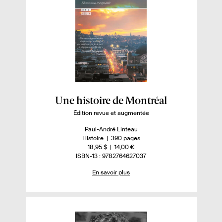
E
Une histoire de Montréal
n
Édition revue et augmentée
s
A
Paul-André Linteau
a
u
n
-
Histoire
390 pages
t
o
n
-
18,95 $
14,00 €
v
e
m
o
I
ISBN-13 : 9782764627037
o
u
b
m
S
i
En savoir plus
r
r
b
B
.
e
r
N
r
e
d
e
p
.
e
d
s
p
e
l
a
p