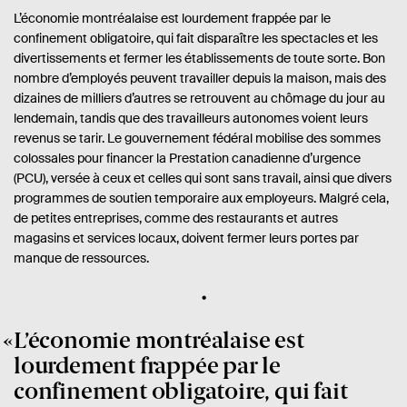
.
e
v
L’économie montréalaise est lourdement frappée par le
s
p
confinement obligatoire, qui fait disparaître les spectacles et les
r
a
divertissements et fermer les établissements de toute sorte. Bon
e
g
nombre d’employés peuvent travailler depuis la maison, mais des
e
:
s
dizaines de milliers d’autres se retrouvent au chômage du jour au
lendemain, tandis que des travailleurs autonomes voient leurs
revenus se tarir. Le gouvernement fédéral mobilise des sommes
colossales pour financer la Prestation canadienne d’urgence
(PCU), versée à ceux et celles qui sont sans travail, ainsi que divers
programmes de soutien temporaire aux employeurs. Malgré cela,
de petites entreprises, comme des restaurants et autres
magasins et services locaux, doivent fermer leurs portes par
manque de ressources.
L’économie montréalaise est
lourdement frappée par le
confinement obligatoire, qui fait