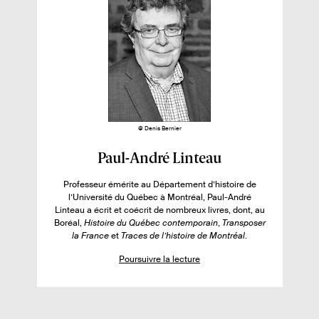
u
g
a
s
e
g
s
e
s
s
u
r
l
e
l
@ Denis Bernier
i
F
Paul-André Linteau
v
i
r
Professeur émérite au Département d’histoire de
c
e
l’Université du Québec à Montréal, Paul-André
h
Linteau a écrit et coécrit de nombreux livres, dont, au
:
Boréal,
Histoire du Québec contemporain
,
Transposer
e
la France
et
Traces de l’histoire de Montréal
.
d
Poursuivre la lecture
e
l
’
a