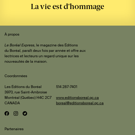
La vie est d'hommage
Sommaire
 de
À propos
iteur
Le Boréal Express
, le magazine des Éditions
du Boréal, paraît deux fois par année et offre aux
lectrices et lecteurs un regard unique sur les
cus
nouveautés de la maison.
Coordonnées
rature
çois
Les Éditions du Boréal
514 287-7401
3970, rue Saint-Ambroise
ard
Montréal (Québec) H4C 2C7
www.editionsboreal.qc.ca
47-
CANADA
boreal@editionsboreal.qc.ca
is et
eline
22)
F
I
T
Réseaux
a
n
w
rion
ments
sociaux
c
s
i
rge
Partenaires
e
t
t