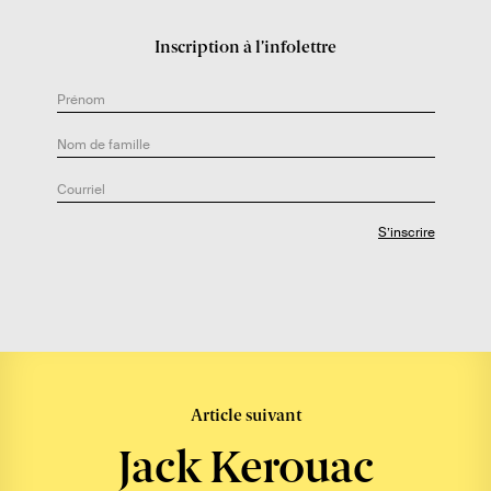
u
Inscription à l’infolettre
t
e
u
r
.
e
:
Article suivant
Jack Kerouac