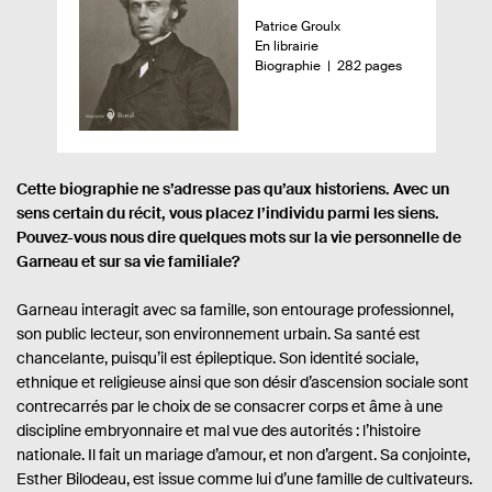
ç
A
Patrice Groulx
u
D
En librairie
u
t
i
n
-
Biographie
282 pages
d
e
s
o
u
u
p
m
r
o
b
l
.
n
r
i
e
i
e
.
b
d
v
Cette biographie ne s’adresse pas qu’aux historiens. Avec un
s
i
e
sens certain du récit, vous placez l’individu parmi les siens.
r
l
p
Pouvez-vous nous dire quelques mots sur la vie personnelle de
e
i
a
Garneau et sur sa vie familiale?
é
g
:
e
s
Garneau interagit avec sa famille, son entourage professionnel,
son public lecteur, son environnement urbain. Sa santé est
chancelante, puisqu’il est épileptique. Son identité sociale,
ethnique et religieuse ainsi que son désir d’ascension sociale sont
contrecarrés par le choix de se consacrer corps et âme à une
discipline embryonnaire et mal vue des autorités : l’histoire
nationale. Il fait un mariage d’amour, et non d’argent. Sa conjointe,
Esther Bilodeau, est issue comme lui d’une famille de cultivateurs.