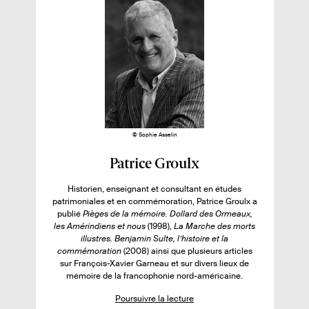
u
i
a
p
s
é
g
a
e
g
s
s
e
u
s
r
l
e
l
i
© Sophie Asselin
v
F
Patrice Groulx
r
i
e
Historien, enseignant et consultant en études
c
patrimoniales et en commémoration, Patrice Groulx a
:
h
publié
Pièges de la mémoire. Dollard des Ormeaux,
les Amérindiens et nous
(1998),
La Marche des morts
e
illustres. Benjamin Sulte, l’histoire et la
d
commémoration
(2008) ainsi que plusieurs articles
sur François-Xavier Garneau et sur divers lieux de
e
mémoire de la francophonie nord-américaine.
l
’
Poursuivre la lecture