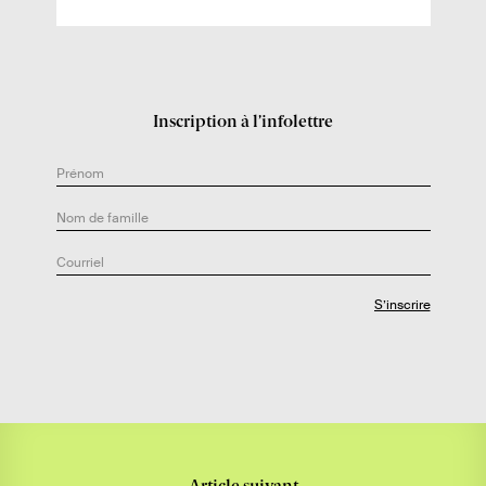
a
u
t
e
u
Inscription à l’infolettre
r
.
e
: