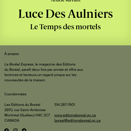
Article suivant
Luce Des Aulniers
Le Temps des mortels
Sommaire
 de
À propos
iteur
Le Boréal Express
, le magazine des Éditions
du Boréal, paraît deux fois par année et offre aux
lectrices et lecteurs un regard unique sur les
rature
nouveautés de la maison.
Coordonnées
cus
ise
Les Éditions du Boréal
514 287-7401
3970, rue Saint-Ambroise
rdins
Montréal (Québec) H4C 2C7
www.editionsboreal.qc.ca
CANADA
boreal@editionsboreal.qc.ca
stan
is et
aphie
F
I
T