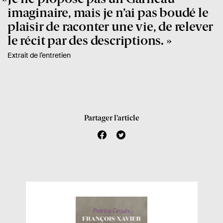
imaginaire, mais je n’ai pas boudé le
plaisir de raconter une vie, de relever
le récit par des descriptions.
Extrait de l’entretien
Partager l’article
f
t
a
w
c
i
e
t
b
t
o
e
o
r
k