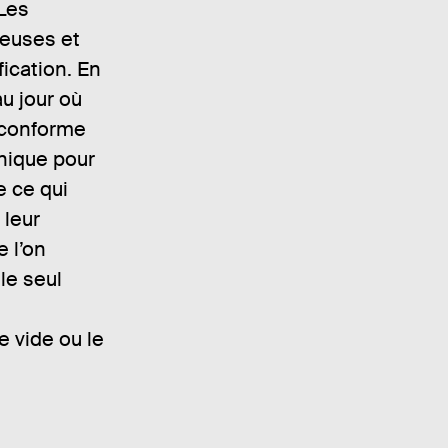
Les
ieuses et
fication. En
au jour où
 conforme
onique pour
e ce qui
 leur
 l’on
le seul
e vide ou le