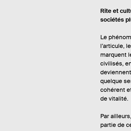
Rite et cul
sociétés pl
Le phénomène
l’articule, 
marquent l
civilisés, 
deviennent 
quelque se
cohérent e
de vitalité.
Par ailleur
partie de c