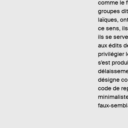
comme le fe
groupes dit
laïques, on
ce sens, ils
ils se serv
aux édits d
privilégier
s’est produi
délaissemen
désigne com
code de rep
minimaliste
faux-sembl