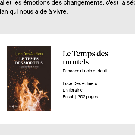
l et les émotions des changements, c’est la sé
’élan qui nous aide à vivre.
A
Le Temps des
p
mortels
e
Espaces rituels et deuil
r
A
Luce Des Aulniers
ç
u
D
En librairie
u
t
i
n
-
Essai
352 pages
d
e
s
o
u
p
m
u
r
o
b
l
.
n
r
i
e
i
e