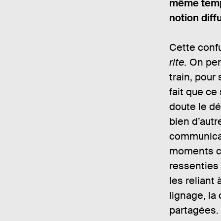
même temps
notion diff
Cette confu
rite.
On pens
train, pour
fait que ce
doute le dé
bien d’autr
communicat
moments cod
ressenties 
les reliant
lignage, la
partagées. 