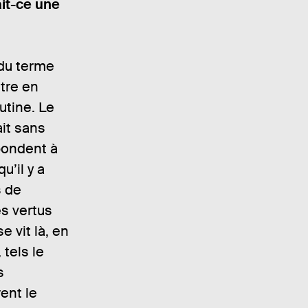
it-ce une
 du terme
tre en
utine. Le
ait sans
épondent à
qu’il y a
s de
es vertus
e vit là, en
 tels le
s
ent le