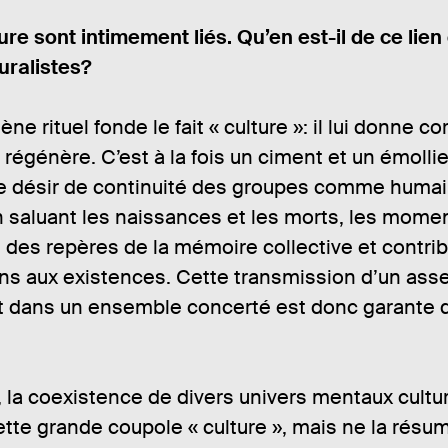
v
.
b
d
s
i
e
r
ture sont intimement liés. Qu’en est-il de ce lien
l
p
e
uralistes?
i
a
:
é
g
e
 rituel fonde le fait « culture »: il lui donne cor
s
le régénère. C’est à la fois un ciment et un émolli
e désir de continuité des groupes comme huma
en saluant les naissances et les morts, les momen
des repères de la mémoire collective et contribu
ns aux existences. Cette transmission d’un as
t dans un ensemble concerté est donc garante d
s, la coexistence de divers univers mentaux cultur
ette grande coupole « culture », mais ne la résu