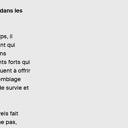
 dans les
ps, il
ent qui
ins
ts forts qui
ent à offrir
semblage
e survie et
els fait
me pas,