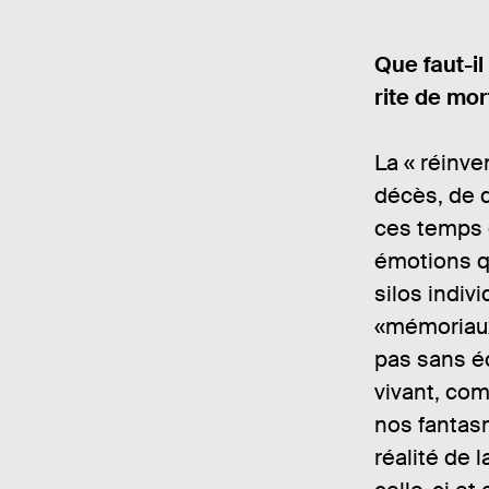
Que faut-i
rite de mo
La « réinve
décès, de d
ces temps 
émotions qu
silos indiv
«mémoriaux»
pas sans é
vivant, co
nos fantasm
réalité de 