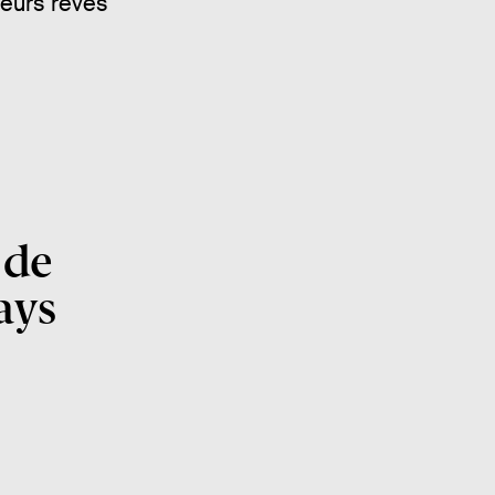
leurs rêves
 de
ays