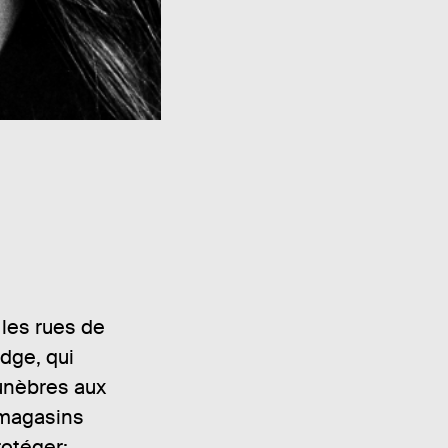
 les rues de
dge, qui
unèbres aux
 magasins
rotéger;