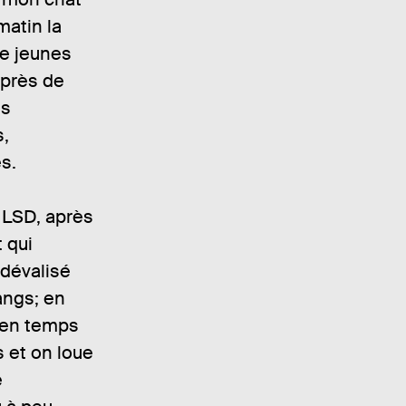
matin la
de jeunes
 près de
es
s,
s.
 LSD, après
 qui
dévalisé
angs; en
e en temps
s et on loue
e