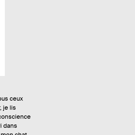
tous ceux
je lis
 conscience
ri dans
e mon chat