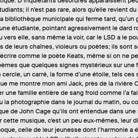
ique. D’inquiétants désordres apparaissent peu
udiants; il n’est pas rare, alors qu’elle revient d
 la bibliothèque municipale qui ferme tard, qu’un
une étudiante, pointant agressivement le dard 
 vers elle, sans même la voir, car le LSD a le po
us de leurs chaînes, violeurs ou poètes; ils sont 
’écrire comme le poète Keats, même si on ne peu
oèmes que quelques signes mystérieux sur une f
 cercle, un carré, la forme d’une étoile, tels ces
ue me montre mon ami Jack, près de la rivière Ch
r une famille entière de sang froid comme l’a fai
u la photographie dans le journal du matin, ou 
que de John Cage qu’ils ont entendue dans une 
ar cette musique, c’est un peu eux-mêmes, leur 
oque, celle de leur jeunesse dont l’harmonie a é