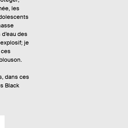
mée, les
adolescents
hasse
s d’eau des
xplosif; je
s ces
 blouson.
s, dans ces
s Black