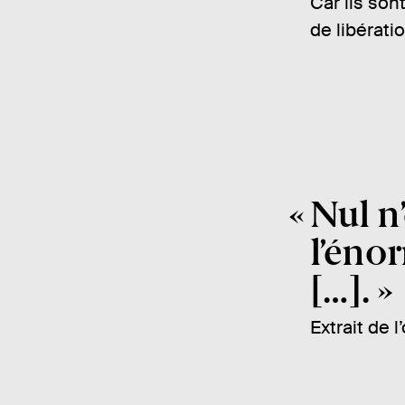
Car ils son
de libérati
Nul n’
l’éno
[…].
Extrait de 