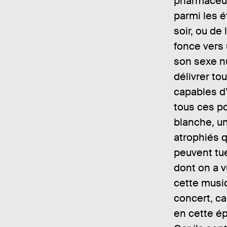
pharmaceut
parmi les ét
soir, ou de
fonce vers 
son sexe nu
délivrer to
capables d
tous ces p
blanche, un
atrophiés q
peuvent tue
dont on a v
cette musi
concert, c
en cette ép