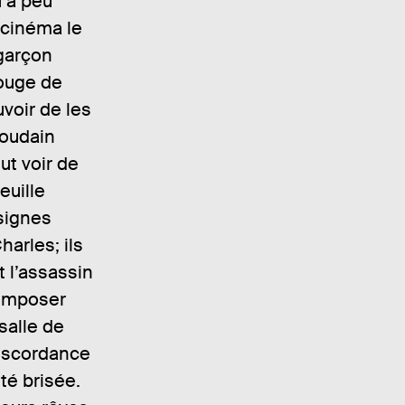
 à peu
u cinéma le
 garçon
rouge de
uvoir de les
soudain
t voir de
euille
 signes
arles; ils
t l’assassin
composer
salle de
discordance
té brisée.