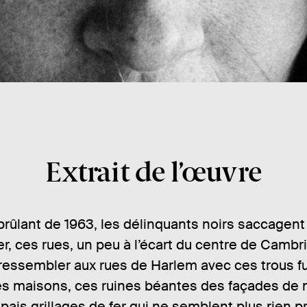
Extrait de l’œuvre
brûlant de 1963, les délinquants noirs saccagent
r, ces rues, un peu à l’écart du centre de Cambri
 ressembler aux rues de Harlem avec ces trous f
es maisons, ces ruines béantes des façades de
épais grillages de fer qui ne semblent plus rien p