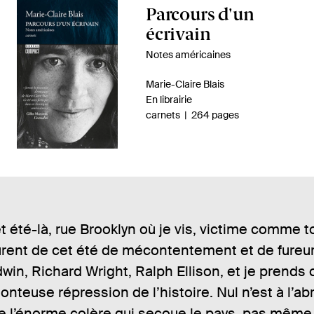
A
Parcours d'un
p
écrivain
e
Notes américaines
r
A
Marie-Claire Blais
ç
u
D
En librairie
u
t
i
n
-
carnets
264 pages
d
e
s
o
u
p
m
u
r
o
b
l
.
n
r
i
e
i
e
v
.
b
d
s
i
e
r
 été-là, rue Brooklyn où je vis, victime comme 
l
p
e
rent de cet été de mécontentement et de fureur, 
i
a
:
é
g
in, Richard Wright, Ralph Ellison, et je prends
e
honteuse répression de l’histoire. Nul n’est à l’ab
s
de l’énorme colère qui secoue le pays, pas mêm