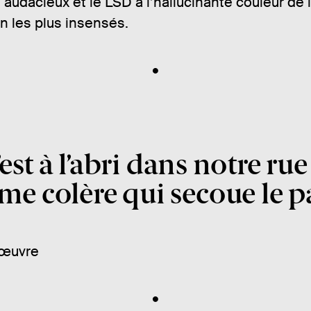
t audacieux et le LSD a l’hallucinante couleur de 
on les plus insensés.
est à l’abri dans notre rue
rme colère qui secoue le p
l’œuvre