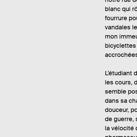
blanc qui r
fourrure po
vandales le
mon immeub
bicyclettes
accrochées
L’étudiant
les cours, 
semble pos
dans sa ch
douceur, po
de guerre, 
la vélocité