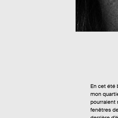
En cet été 
mon quartie
pourraient
fenêtres d
derrière d’