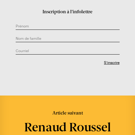
a
u
Inscription à l’infolettre
t
e
u
r
.
e
:
Article suivant
Renaud Roussel