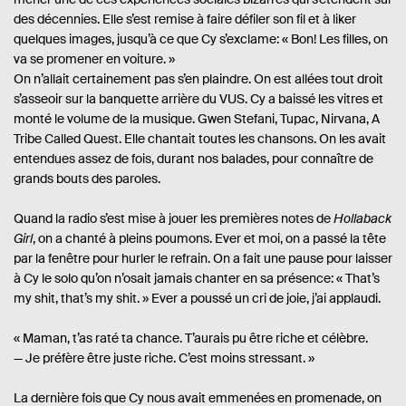
des décennies. Elle s’est remise à faire défiler son fil et à liker
quelques images, jusqu’à ce que Cy s’exclame: « Bon! Les filles, on
va se promener en voiture. »
On n’allait certainement pas s’en plaindre. On est allées tout droit
s’asseoir sur la banquette arrière du VUS. Cy a baissé les vitres et
monté le volume de la musique. Gwen Stefani, Tupac, Nirvana, A
Tribe Called Quest. Elle chantait toutes les chansons. On les avait
entendues assez de fois, durant nos balades, pour connaître de
grands bouts des paroles.
Quand la radio s’est mise à jouer les premières notes de
Hollaback
Girl
, on a chanté à pleins poumons. Ever et moi, on a passé la tête
par la fenêtre pour hurler le refrain. On a fait une pause pour laisser
à Cy le solo qu’on n’osait jamais chanter en sa présence: « That’s
my shit, that’s my shit. » Ever a poussé un cri de joie, j’ai applaudi.
« Maman, t’as raté ta chance. T’aurais pu être riche et célèbre.
— Je préfère être juste riche. C’est moins stressant. »
La dernière fois que Cy nous avait emmenées en promenade, on