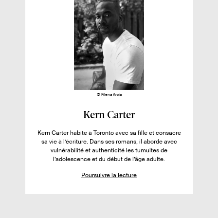
i
a
p
u
é
g
a
e
g
s
s
e
s
s
u
r
l
e
l
© Filena Arcia
i
F
Kern Carter
v
i
r
Kern Carter habite à Toronto avec sa fille et consacre
c
sa vie à l’écriture. Dans ses romans, il aborde avec
e
h
vulnérabilité et authenticité les tumultes de
:
l’adolescence et du début de l’âge adulte.
e
d
Poursuivre la lecture
e
l
’