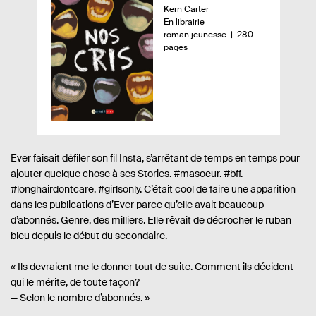
A
Kern Carter
e
u
D
En librairie
r
t
i
n
-
roman jeunesse
280
e
s
o
pages
ç
u
p
m
u
r
o
b
.
n
r
d
e
i
e
u
.
b
d
l
s
i
e
l
p
i
i
a
v
Ever faisait défiler son fil Insta, s’arrêtant de temps en temps pour
é
g
ajouter quelque chose à ses Stories. #masoeur. #bff.
r
e
s
#longhairdontcare. #girlsonly. C’était cool de faire une apparition
e
dans les publications d’Ever parce qu’elle avait beaucoup
:
d’abonnés. Genre, des milliers. Elle rêvait de décrocher le ruban
bleu depuis le début du secondaire.
« Ils devraient me le donner tout de suite. Comment ils décident
qui le mérite, de toute façon?
— Selon le nombre d’abonnés. »