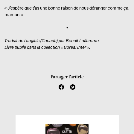
« J’espère que t’as une bonne raison de nous déranger comme ça,
maman. »
Traduit de l’anglais (Canada) par Benoit Laflamme.
Livre publié dans la collection « Boréal Inter ».
Partager l’article
f
t
a
w
c
i
e
t
b
t
o
e
o
r
k