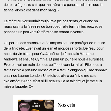
de toute façon, tu sais que ma mère a la peau aussi noire que la
tienne, alors c’est dans mon sang. »
La mère d’Ever souriait toujours à pleines dents, et quand on
réussissait à la faire rire de bon coeur, elle fermait les yeux et se
penchait un peu vers l’arrière en se tenant le ventre.
On portait des cotons ouatés amples pour se protéger de la brise
de la fin d’été. Ever avait un jean et moi, des shorts. De l’eau pour
nous, du vin blanc pour Cy. Au début, je l’appelais Madame
Andrews, et ensuite Cynthia. Et puis un jour elle nous a surprises,
Ever et moi, en train de nous coiffer devant le miroir. Elle nous a
fait asseoir, a pris une brosse et m’a fait un chignon qui me donnait
un air de Lauren London. Une fois qu’elle a eu fini, je me suis
exclamée: « Aahh, c’est siiiiiii beau! » Ça l’a fait rire, et je me suis
mise à l’appeler Cy.
A
Nos cris
p