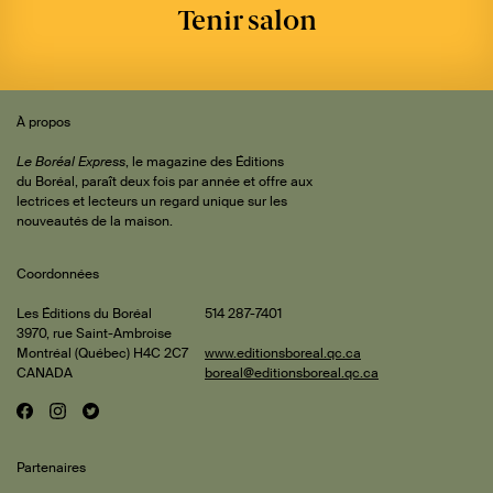
Tenir salon
Sommaire
 de
À propos
iteur
Le Boréal Express
, le magazine des Éditions
du Boréal, paraît deux fois par année et offre aux
lectrices et lecteurs un regard unique sur les
rature
nouveautés de la maison.
Coordonnées
is et
les
Les Éditions du Boréal
514 287-7401
3970, rue Saint-Ambroise
mbault
ments
Montréal (Québec) H4C 2C7
www.editionsboreal.qc.ca
CANADA
boreal@editionsboreal.qc.ca
enne
F
I
T
Réseaux
reau-
a
n
w
pact
lyne
sociaux
c
s
i
nesse
Partenaires
e
t
t
nt-
b
a
t