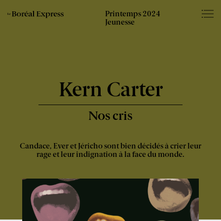
Éditions
Somm
Printemps 2024
Le
du
Jeunesse
Boréal
Boréal
–
Express
-
Kern Carter
Nos cris
Candace, Ever et Jéricho sont bien décidés à crier leur
rage et leur indignation à la face du monde.