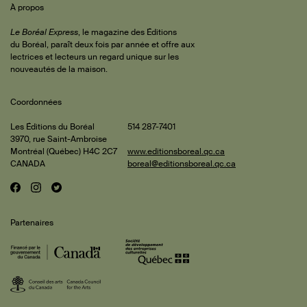
 de
À propos
iteur
Le Boréal Express
, le magazine des Éditions
du Boréal, paraît deux fois par année et offre aux
lectrices et lecteurs un regard unique sur les
rature
nouveautés de la maison.
Coordonnées
is et
hael
Les Éditions du Boréal
514 287-7401
3970, rue Saint-Ambroise
isle
ments
Montréal (Québec) H4C 2C7
www.editionsboreal.qc.ca
CANADA
boreal@editionsboreal.qc.ca
les
F
I
T
Réseaux
mbault
a
n
w
pact
mand
sociaux
c
s
i
Partenaires
e
t
t
seau
hieu
b
a
t
o
g
e
land
o
r
r
mas
esse
hael
k
a
ange
m
isle
erry