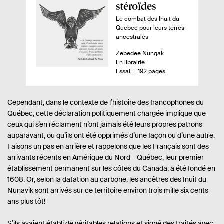
r
stéroïdes
ç
Le combat des Inuit du
Québec pour leurs terres
u
ancestrales
d
A
Zebedee Nungak
u
u
D
En librairie
l
t
i
n
-
Essai
192 pages
i
e
s
o
u
p
m
v
r
o
b
Cependant, dans le contexte de l’histoire des francophones du
r
.
n
r
Québec, cette déclaration politiquement chargée implique que
e
i
e
e
ceux qui s’en réclament n’ont jamais été leurs propres patrons
.
b
d
:
s
i
e
auparavant, ou qu’ils ont été opprimés d’une façon ou d’une autre.
l
p
Faisons un pas en arrière et rappelons que les Français sont des
i
a
arrivants récents en Amérique du Nord – Québec, leur premier
é
g
établissement permanent sur les côtes du Canada, a été fondé en
e
1608. Or, selon la datation au carbone, les ancêtres des Inuit du
s
Nunavik sont arrivés sur ce territoire environ trois mille six cents
ans plus tôt!
S’ils avaient établi de véritables relations et signé des traités avec