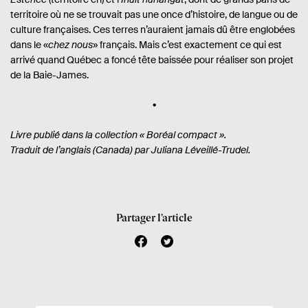
territoire où ne se trouvait pas une once d’histoire, de langue ou de
culture françaises. Ces terres n’auraient jamais dû être englobées
dans le «
chez nous
» français. Mais c’est exactement ce qui est
arrivé quand Québec a foncé tête baissée pour réaliser son projet
de la Baie-James.
Livre publié dans la collection « Boréal compact ».
Traduit de l’anglais (Canada) par Juliana Léveillé-Trudel.
Partager l’article
f
t
a
w
c
i
e
t
b
t
o
e