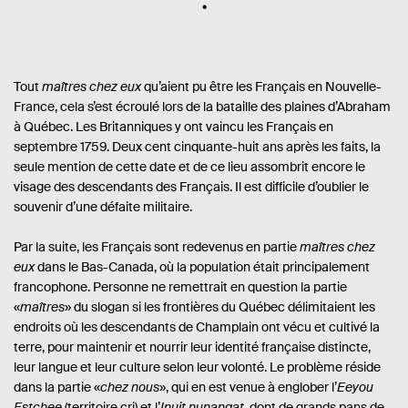
Tout
maîtres chez eux
qu’aient pu être les Français en Nouvelle-
France, cela s’est écroulé lors de la bataille des plaines d’Abraham
à Québec. Les Britanniques y ont vaincu les Français en
septembre 1759. Deux cent cinquante-huit ans après les faits, la
seule mention de cette date et de ce lieu assombrit encore le
visage des descendants des Français. Il est difficile d’oublier le
souvenir d’une défaite militaire.
Par la suite, les Français sont redevenus en partie
maîtres chez
eux
dans le Bas-Canada, où la population était principalement
francophone. Personne ne remettrait en question la partie
«
maîtres
» du slogan si les frontières du Québec délimitaient les
endroits où les descendants de Champlain ont vécu et cultivé la
terre, pour maintenir et nourrir leur identité française distincte,
leur langue et leur culture selon leur volonté. Le problème réside
dans la partie «
chez nous
», qui en est venue à englober l’
Eeyou
Estchee
(territoire cri) et l’
Inuit nunangat
, dont de grands pans de