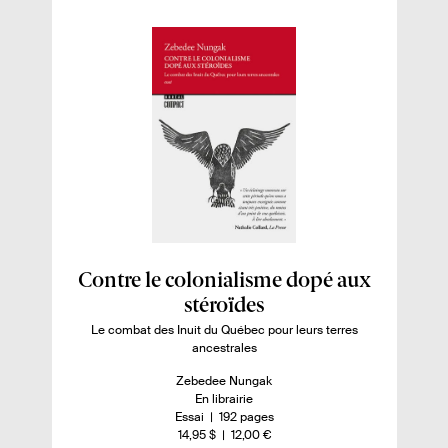
o
r
k
E
Contre le colonialisme dopé aux
n
stéroïdes
s
Le combat des Inuit du Québec pour leurs terres
ancestrales
a
v
A
Zebedee Nungak
u
D
En librairie
o
t
i
n
-
Essai
192 pages
i
e
s
o
n
-
14,95 $
12,00 €