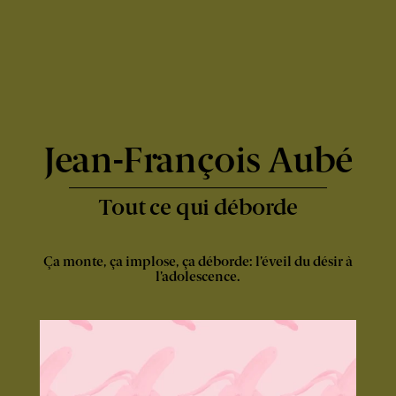
Express
-
Jean-François Aubé
Tout ce qui déborde
Ça monte, ça implose, ça déborde: l’éveil du désir à
l’adolescence.