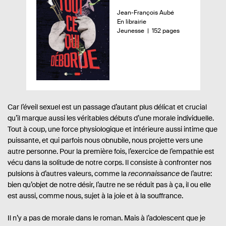
e
A
Jean-François Aubé
r
u
D
En librairie
ç
t
i
n
-
Jeunesse
152 pages
e
s
o
u
u
p
m
d
r
o
b
.
n
r
u
e
i
e
l
.
b
d
i
s
i
e
l
p
v
Car l’éveil sexuel est un passage d’autant plus délicat et crucial
i
a
qu’il marque aussi les véritables débuts d’une morale individuelle.
r
é
g
Tout à coup, une force physiologique et intérieure aussi intime que
e
e
s
puissante, et qui parfois nous obnubile, nous projette vers une
:
autre personne. Pour la première fois, l’exercice de l’empathie est
vécu dans la solitude de notre corps. Il consiste à confronter nos
pulsions à d’autres valeurs, comme la
reconnaissance
de l’autre:
bien qu’objet de notre désir, l’autre ne se réduit pas à ça, il ou elle
est aussi, comme nous, sujet à la joie et à la souffrance.
Il n’y a pas de morale dans le roman. Mais à l’adolescent que je