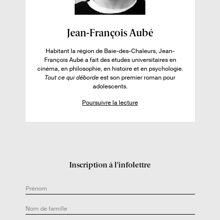
e
l
F
i
Jean-François Aubé
i
v
Habitant la région de Baie-des-Chaleurs, Jean-
c
r
François
Aubé
a fait des études universitaires en
h
e
cinéma, en philosophie, en histoire et en psychologie.
Tout ce qui déborde
est son premier roman pour
e
:
adolescents.
d
Poursuivre la lecture
e
l
’
a
u
Inscription à l’infolettre
t
e
u
r
.