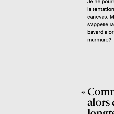
Je ne pourr
la tentatio
canevas. M’
s’appelle 
bavard alo
murmure?
Comme
alors
longt