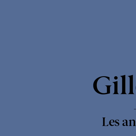
Boréal
Express
Gil
Les an