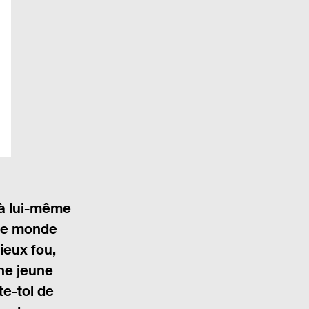
 à lui-même
 le monde
vieux fou,
une jeune
te-toi de