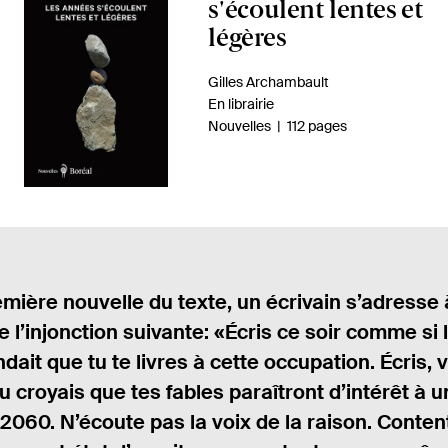
p
s'écoulent lentes et
e
légères
r
A
Gilles Archambault
ç
u
D
En librairie
u
t
i
n
-
Nouvelles
112 pages
d
e
s
o
u
p
m
u
r
o
b
l
.
n
r
i
e
i
e
v
.
b
d
s
i
e
r
emière nouvelle du texte, un écrivain s’adresse
l
p
e
i
a
 l’injonction suivante: «Écris ce soir comme si
:
é
g
ndait que tu te livres à cette occupation. Écris, 
e
 croyais que tes fables paraîtront d’intérêt à 
s
 2060. N’écoute pas la voix de la raison. Conten