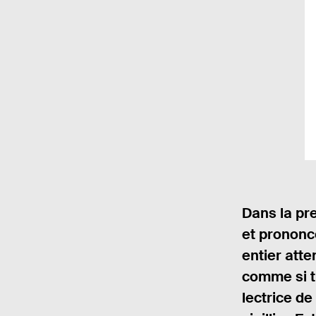
Dans la pr
et prononce
entier atte
comme si tu
lectrice de