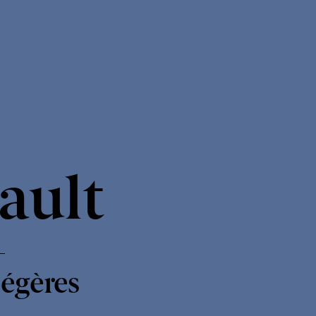
-
ault
légères