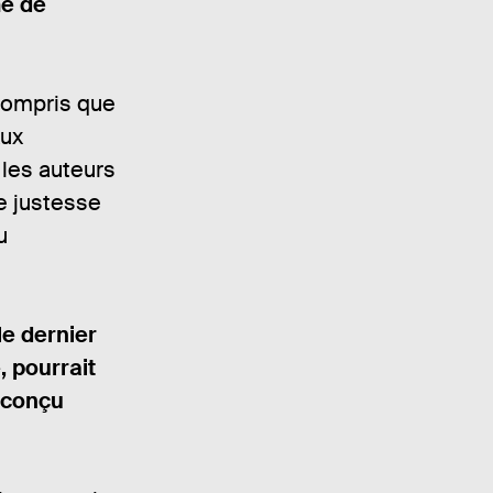
me de
 compris que
Aux
 les auteurs
e justesse
u
le dernier
, pourrait
 conçu