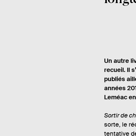
Un autre l
recueil. Il
publiés ail
années 201
Leméac en 
Sortir de ch
sorte, le ré
tentative d