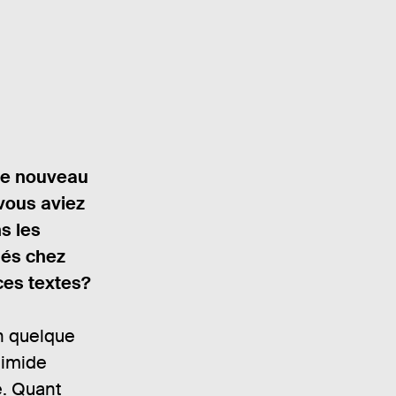
ce nouveau
 vous aviez
s les
iés chez
ces textes?
 quelque
timide
e. Quant