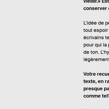
vieillir.» 
conserver 
L’idée de p
tout espoir
écrivains t
pour qui la
de ton. L’h
légèrement,
Votre recue
texte, en r
presque pa
comme tel