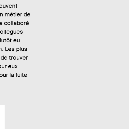
souvent
on métier de
 a collaboré
collègues
lutôt eu
n. Les plus
 de trouver
our eux.
ur la fuite