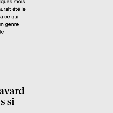
elques mois
urait été le
à ce qui
un genre
le
avard
s si