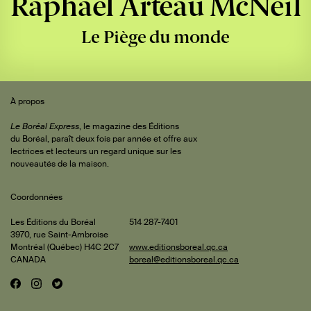
Raphaël Arteau McNeil
Le Piège du monde
Sommaire
 de
À propos
iteur
Le Boréal Express
, le magazine des Éditions
du Boréal, paraît deux fois par année et offre aux
lectrices et lecteurs un regard unique sur les
rature
nouveautés de la maison.
Coordonnées
is et
hael
Les Éditions du Boréal
514 287-7401
3970, rue Saint-Ambroise
isle
ments
Montréal (Québec) H4C 2C7
www.editionsboreal.qc.ca
CANADA
boreal@editionsboreal.qc.ca
les
F
I
T
Réseaux
mbault
a
n
w
pact
mand
sociaux
c
s
i