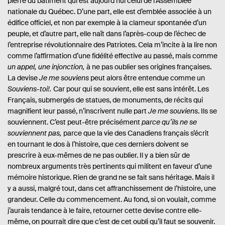
pierre du bâtiment qui est aujourd’hui celui de l’Assemblée
nationale du Québec. D’une part, elle est d’emblée associée à un
édifice officiel, et non par exemple à la clameur spontanée d’un
peuple, et d’autre part, elle naît dans l’après-coup de l’échec de
l’entreprise révolutionnaire des Patriotes. Cela m’incite à la lire non
comme l’affirmation d’une fidélité effective au passé, mais comme
un appel, une injonction,
à ne pas oublier ses origines françaises.
La devise
Je me souviens
peut alors être entendue comme un
Souviens-toi!.
Car pour qui se souvient, elle est sans intérêt. Les
Français, submergés de statues, de monuments, de récits qui
magnifient leur passé, n’inscrivent nulle part
Je me souviens
. Ils se
souviennent. C’est peut-être précisément
parce qu’ils ne se
souviennent pas,
parce que la vie des Canadiens français s’écrit
en tournant le dos à l’histoire, que ces derniers doivent se
prescrire à eux-mêmes de ne pas oublier. Il y a bien sûr de
nombreux arguments très pertinents qui militent en faveur d’une
mémoire historique. Rien de grand ne se fait sans héritage. Mais il
y a aussi, malgré tout, dans cet affranchissement de l’histoire, une
grandeur. Celle du commencement. Au fond, si on voulait, comme
j’aurais tendance à le faire, retourner cette devise contre elle-
même, on pourrait dire que c’est de cet oubli qu’il faut se souvenir.