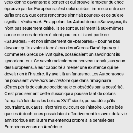
yeux donne davantage à penser et qui prouve l’ampleur du choc
éprouvé par les Européens, c’est celui qui s’est immiscé entre ce
qu’ils ont
cru
que cette rencontre signifiait pour eux et ce qu’elle
signifiait
réellement.
En appelant les Autochtones «Sauvages», ils
n’ont pas seulement déliré, ils se sont aussi menti à eux-mêmes
sur ce que ces derniers étaient pour eux. Ils ont parlé de
«Sauvages» – et non simplement de «barbares» – pour ne pas
s’avouer qu’ils avaient face à eux des «Grecs d’Amérique» qui,
comme les Grecs de l’Antiquité, possédaient un savoir dont ils
ignoraient tout. Ce savoir radicalement nouveau tenait, aux yeux
des Européens, à leur capacité à mener une existence qui ne
devait rien à l’histoire. Il y avait là un fantasme. Les Autochtones
ne pouvaient
vivre hors de l’histoire
que dans l’imaginaire
d’êtres pétris de culture occidentale et obsédés par la postérité.
C’est précisément cette illusion qui a poussé tant de colons
e
français à fuir dans les bois au XVII
siècle, persuadés qu’ils
pourraient, eux aussi, s’extraire du cours de l’histoire. Cette idée
que les Autochtones possédaient effectivement le savoir de la vie
anhistorique est l’autre malentendu propre à la pensée des
Européens venus en Amérique.