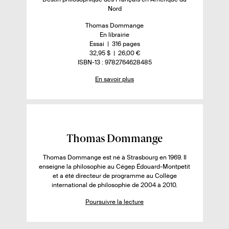
Nord
s
a
A
Thomas Dommange
u
D
En librairie
v
t
i
n
-
Essai
316 pages
o
e
s
o
n
-
32,95 $
26,00 €
i
u
p
m
o
I
ISBN-13 : 9782764628485
r
o
b
m
S
r
En savoir plus
.
n
r
b
B
p
e
i
e
r
N
.
b
d
e
l
s
i
e
d
u
l
p
e
s
i
a
p
é
g
a
F
Thomas Dommange
s
e
g
i
u
s
e
Thomas Dommange est né à Strasbourg en 1969. Il
c
s
r
enseigne la philosophie au Cégep Édouard-Montpetit
h
et a été directeur de programme au Collège
l
international de philosophie de 2004 à 2010.
e
e
d
l
Poursuivre la lecture
e
i
l