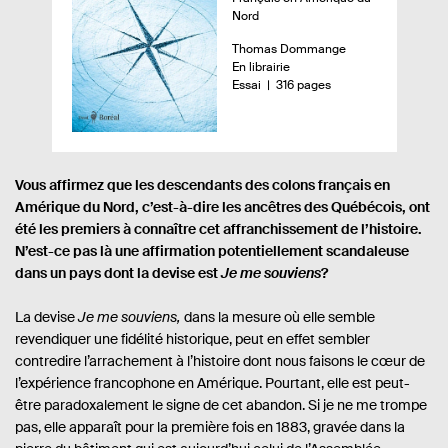
r
Nord
ç
A
Thomas Dommange
u
u
D
En librairie
d
t
i
n
-
Essai
316 pages
u
e
s
o
u
p
m
l
r
o
b
i
.
n
r
e
i
e
v
Vous affirmez que les descendants des colons français en
.
b
d
r
Amérique du Nord, c’est-à-dire les ancêtres des Québécois, ont
s
i
e
e
été les premiers à connaître cet affranchissement de l’histoire.
l
p
i
a
N’est-ce pas là une affirmation potentiellement scandaleuse
:
é
g
dans un pays dont la devise est
Je me souviens
?
e
s
La devise
Je me souviens,
dans la mesure où elle semble
revendiquer une fidélité historique, peut en effet sembler
contredire l’arrachement à l’histoire dont nous faisons le cœur de
l’expérience francophone en Amérique. Pourtant, elle est peut-
être paradoxalement le signe de cet abandon. Si je ne me trompe
pas, elle apparaît pour la première fois en 1883, gravée dans la