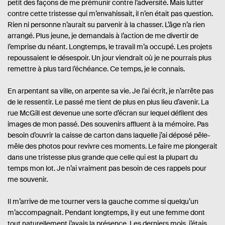
petit des façons de me prémunir contre l’adversité. Mais lutter
contre cette tristesse qui m’envahissait, il n’en était pas question.
Rien ni personne n’aurait su parvenir à la chasser. L’âge n’a rien
arrangé. Plus jeune, je demandais à l’action de me divertir de
l’emprise du néant. Longtemps, le travail m’a occupé. Les projets
repoussaient le désespoir. Un jour viendrait où je ne pourrais plus
remettre à plus tard l’échéance. Ce temps, je le connais.
En arpentant sa ville, on arpente sa vie. Je l’ai écrit, je n’arrête pas
de le ressentir. Le passé me tient de plus en plus lieu d’avenir. La
rue McGill est devenue une sorte d’écran sur lequel défilent des
images de mon passé. Des souvenirs affluent à la mémoire. Pas
besoin d’ouvrir la caisse de carton dans laquelle j’ai déposé pêle-
mêle des photos pour revivre ces moments. Le faire me plongerait
dans une tristesse plus grande que celle qui est la plupart du
temps mon lot. Je n’ai vraiment pas besoin de ces rappels pour
me souvenir.
Il m’arrive de me tourner vers la gauche comme si quelqu’un
m’accompagnait. Pendant longtemps, il y eut une femme dont
tout naturellement j’avais la présence. Les derniers mois, j’étais