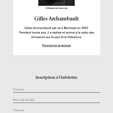
i
© Maude de Varennes
v
r
F
Gilles Archambault
e
i
Gilles Archambault est né à Montréal en 1933.
:
c
Pendant trente ans, il a réalisé et animé à la radio des
h
émissions sur le jazz et la littérature.
e
Poursuivre la lecture
d
e
l
’
a
Inscription à l’infolettre
u
t
e
u
r
.