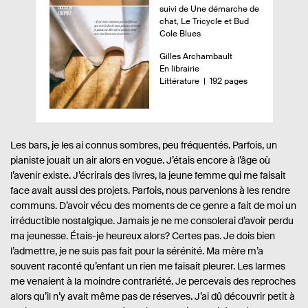
e
suivi de Une démarche de
chat, Le Tricycle et Bud
r
Cole Blues
ç
A
Gilles Archambault
u
u
D
En librairie
d
t
i
n
-
Littérature
192 pages
u
e
s
o
u
p
m
l
r
o
b
i
.
n
r
e
i
e
v
Les bars, je les ai connus sombres, peu fréquentés. Parfois, un
.
b
d
pianiste jouait un air alors en vogue. J’étais encore à l’âge où
r
s
i
e
l’avenir existe. J’écrirais des livres, la jeune femme qui me faisait
e
l
p
face avait aussi des projets. Parfois, nous parvenions à les rendre
i
a
:
é
g
communs. D’avoir vécu des moments de ce genre a fait de moi un
e
irréductible nostalgique. Jamais je ne me consolerai d’avoir perdu
s
ma jeunesse. Étais-je heureux alors? Certes pas. Je dois bien
l’admettre, je ne suis pas fait pour la sérénité. Ma mère m’a
souvent raconté qu’enfant un rien me faisait pleurer. Les larmes
me venaient à la moindre contrariété. Je percevais des reproches
alors qu’il n’y avait même pas de réserves. J’ai dû découvrir petit à