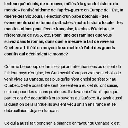
r
lecteur québécois, de retrouver, mêlés à la grande histoire du
é
g
e
e
monde – l’antisémitisme de l’après-guerre en Europe de l’Est, la
s
guerre des Six Jours, l’élection d’un pape polonais – des
:
événements si étroitement rattachés à notre histoire locale – les
manifestations pour l’école française, la crise d’Octobre, le
référendum de 1995, etc. Pour l’une des familles que vous
suivez dans le roman, dans quelle mesure le fait de vivre au
Québec a-t-il été un moyen de se mettre à l’abri des grands
conflits qui déchiraient le monde?
Comme beaucoup de familles qui ont été chassées ou qui ont dû
fuir leur pays d’origine, les Gutkowski n’ont pas vraiment choisi de
venir vivre au Canada, pas plus qu’ils n’ont choisi de s’établir au
Québec. Cette possibilité s’est présentée à eux et ils l’ont saisie,
surtout pour des raisons pratiques. Ils devaient s’établir quelque
part et ont été accueillis à bras ouverts au Québec. Il y avait aussi
la question de la langue: ils avaient vécu un an en France et se
débrouillaient déjà en français.
Ce qui a aussi fait pencher la balance en faveur du Canada, c’est