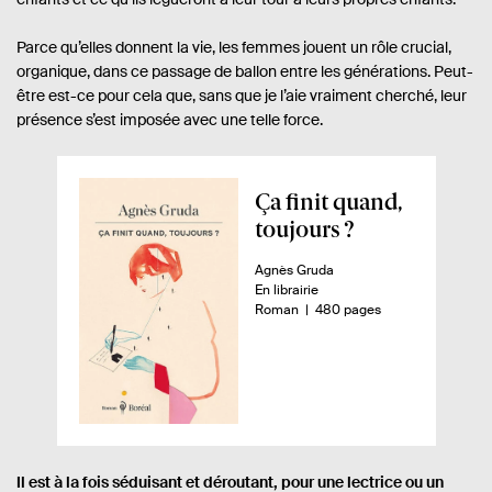
Parce qu’elles donnent la vie, les femmes jouent un rôle crucial,
organique, dans ce passage de ballon entre les générations. Peut-
être est-ce pour cela que, sans que je l’aie vraiment cherché, leur
présence s’est imposée avec une telle force.
A
Ça finit quand,
p
toujours ?
e
A
Agnès Gruda
r
u
D
En librairie
ç
t
i
n
-
Roman
480 pages
e
s
o
u
u
p
m
d
r
o
b
.
n
r
u
e
i
e
l
.
b
d
i
s
i
e
l
p
v
Il est à la fois séduisant et déroutant, pour une lectrice ou un
i
a