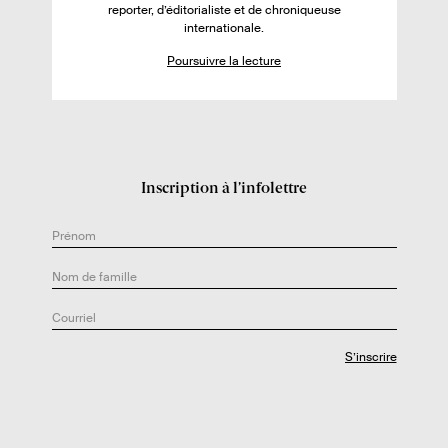
reporter, d’éditorialiste et de chroniqueuse
d
internationale.
e
Poursuivre la lecture
l
’
a
u
t
Inscription à l’infolettre
e
u
r
.
e
: