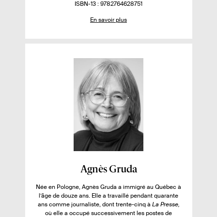
u
p
m
o
I
ISBN-13 : 9782764628751
o
r
o
b
m
S
En savoir plus
.
n
r
b
B
i
e
i
e
r
N
r
.
b
d
e
p
s
i
e
d
l
p
e
l
i
a
p
u
é
g
a
e
g
s
s
e
s
s
u
r
l
e
l
F
i
Agnès Gruda
i
v
Née en Pologne, Agnès Gruda a immigré au Québec à
c
r
l’âge de douze ans. Elle a travaillé pendant quarante
h
e
ans comme journaliste, dont trente-cinq à
La Presse,
où elle a occupé successivement les postes de
e
: