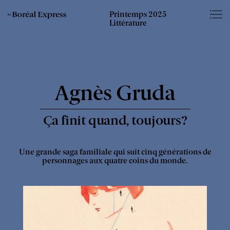
Éditions
Somm
Printemps 2025
Le
du
Littérature
Boréal
Boréal
–
Express
-
Agnès Gruda
Ça finit quand, toujours?
Une grande saga familiale qui suit cinq générations de
personnages aux quatre coins du monde.