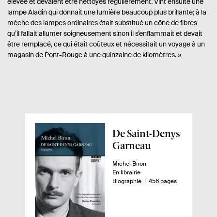
élevée et devaient être nettoyés régulièrement. Vint ensuite une
lampe Aladin qui donnait une lumière beaucoup plus brillante; à la
mèche des lampes ordinaires était substitué un cône de fibres
qu’il fallait allumer soigneusement sinon il s’enflammait et devait
être remplacé, ce qui était coûteux et nécessitait un voyage à un
magasin de Pont-Rouge à une quinzaine de kilomètres. »
A
De Saint-Denys
p
Garneau
e
A
Michel Biron
r
u
D
En librairie
ç
t
i
n
-
Biographie
456 pages
e
s
o
u
u
p
m
d
r
o
b
.
n
r