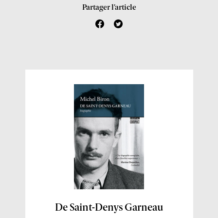
Partager l’article
f
t
a
w
c
i
e
t
b
t
o
e
o
r
k
E
De Saint-Denys Garneau