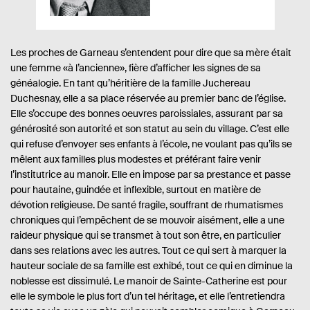
u
e
i
e
l
.
b
d
i
s
i
e
l
p
v
Les proches de Garneau s’entendent pour dire que sa mère était
i
a
une femme «à l’ancienne», fière d’afficher les signes de sa
r
é
g
généalogie. En tant qu’héritière de la famille Juchereau
e
e
s
Duchesnay, elle a sa place réservée au premier banc de l’église.
:
Elle s’occupe des bonnes oeuvres paroissiales, assurant par sa
générosité son autorité et son statut au sein du village. C’est elle
qui refuse d’envoyer ses enfants à l’école, ne voulant pas qu’ils se
mêlent aux familles plus modestes et préférant faire venir
l’institutrice au manoir. Elle en impose par sa prestance et passe
pour hautaine, guindée et inflexible, surtout en matière de
dévotion religieuse. De santé fragile, souffrant de rhumatismes
chroniques qui l’empêchent de se mouvoir aisément, elle a une
raideur physique qui se transmet à tout son être, en particulier
dans ses relations avec les autres. Tout ce qui sert à marquer la
hauteur sociale de sa famille est exhibé, tout ce qui en diminue la
noblesse est dissimulé. Le manoir de Sainte-Catherine est pour
elle le symbole le plus fort d’un tel héritage, et elle l’entretiendra