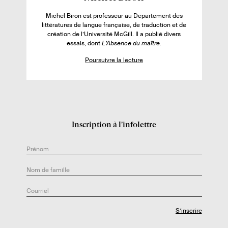
v
i
r
Michel Biron est professeur au Département des
c
littératures de langue française, de traduction et de
e
h
création de l’Université McGill. Il a publié divers
:
essais, dont
L’Absence du maître.
e
d
Poursuivre la lecture
e
l
’
a
u
Inscription à l’infolettre
t
e
u
r
.
e
: