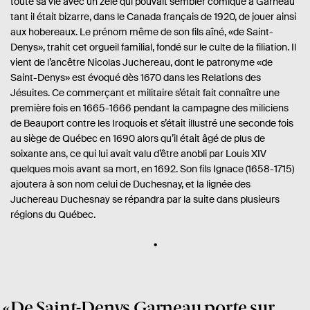
toute sa vie avec un zèle qui pouvait sembler comique à Garneau
tant il était bizarre, dans le Canada français de 1920, de jouer ainsi
aux hobereaux. Le prénom même de son fils aîné, «de Saint-
Denys», trahit cet orgueil familial, fondé sur le culte de la filiation. Il
vient de l’ancêtre Nicolas Juchereau, dont le patronyme «de
Saint-Denys» est évoqué dès 1670 dans les Relations des
Jésuites. Ce commerçant et militaire s’était fait connaître une
première fois en 1665-1666 pendant la campagne des miliciens
de Beauport contre les Iroquois et s’était illustré une seconde fois
au siège de Québec en 1690 alors qu’il était âgé de plus de
soixante ans, ce qui lui avait valu d’être anobli par Louis XIV
quelques mois avant sa mort, en 1692. Son fils Ignace (1658-1715)
ajoutera à son nom celui de Duchesnay, et la lignée des
Juchereau Duchesnay se répandra par la suite dans plusieurs
régions du Québec.
De Saint-Denys Garneau porte sur