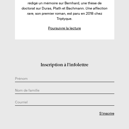
:
rédigé un mémoire sur Bernhard, une thèse de
e
doctorat sur Duras, Plath et Bachmann.
Une affection
d
rare,
son premier roman, est paru en 2018 chez
e
Triptyque.
l
Poursuivre la lecture
’
a
u
t
e
Inscription à l’infolettre
u
r
.
e
: