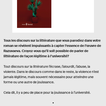
e
s
o
ç
u
p
m
u
r
o
b
.
n
r
d
e
i
e
u
.
b
d
l
s
i
e
l
p
i
i
a
v
é
g
Tous les discours sur la littérature que vous parodiez dans votre
r
e
roman se révèlent impuissants à capter l’essence de l’œuvre de
s
e
Razuvaeva. Croyez-vous qu’il soit possible de parler de
littérature de façon légitime à l’université?
:
Tout discours
sur
la littérature l’écrase, l’alourdit, l’abuse, la
violente. Dans le discours comme dans le reste, la violence n’est
jamais légitime, mais souvent nécessaire pour atteindre une
forme ou une autre de jouissance.
Cela dit, il y a peu de place pour la jouissance à l’université.