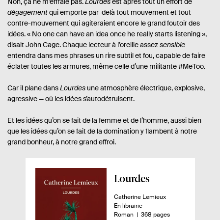
Non, ça ne m’effraie pas.
Lourdes
est après tout un effort de
dégagement
qui emporte par-delà tout mouvement et tout
contre-mouvement qui agiteraient encore le grand foutoir des
idées. « No one can have an idea once he really starts listening »,
disait John Cage. Chaque lecteur à l’oreille assez
sensible
entendra dans mes phrases un rire subtil et fou, capable de faire
éclater toutes les armures, même celle d’une militante #MeToo.
Car il plane dans
Lourdes
une atmosphère électrique, explosive,
agressive — où les idées s’autodétruisent.
Et les idées qu’on se fait de la femme et de l’homme, aussi bien
que les idées qu’on se fait de la domination y flambent à notre
grand bonheur, à notre grand effroi.
A
Lourdes
p
A
Catherine Lemieux
e
u
D
En librairie
r
t
i
n
-
Roman
368 pages