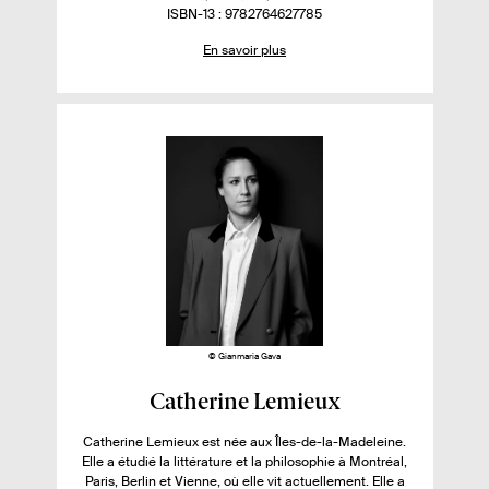
v
u
p
m
o
I
ISBN-13 : 9782764627785
o
r
o
b
m
S
En savoir plus
.
n
r
b
B
i
e
i
e
r
N
r
.
b
d
e
p
s
i
e
d
l
p
e
l
i
a
p
u
é
g
a
e
g
s
s
e
s
s
u
r
l
e
l
© Gianmaria Gava
i
F
Catherine Lemieux
v
i
r
Catherine Lemieux est née aux Îles-de-la-Madeleine.
c
Elle a étudié la littérature et la philosophie à Montréal,
e
h
Paris, Berlin et Vienne, où elle vit actuellement. Elle a