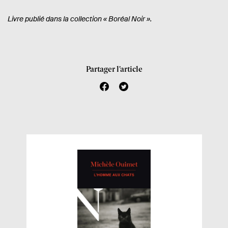
Livre publié dans la collection
« Boréal Noir ».
Partager l’article
f
t
a
w
c
i
e
t
b
t
o
e
o
r
k