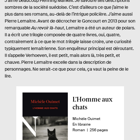
J’aime beaucoup Henning Mankell. Je savoure ses descriptions
sombres de la société suédoise. C’est d’ailleurs ce que j’aime le
plus dans ses romans, au-delà de l’intrigue policière. J’aime aussi
Pierre Lemaitre. Avant de décrocher le Goncourt en 2013 pour son
remarquable
Au revoir là-haut
, Lemaitre a été un auteur de polars.
Il a écrit une trilogie composée de quatre livres, oui, quatre,
contrairement à ce que le mot
trilogie
laisse croire, une curiosité
typiquement lemaitrienne. Son enquêteur principal est déroutant.
Il s’appelle Verhoeven, il est petit, mais alors là, très petit, et
chauve. Pierre Lemaitre excelle dans la description de
personnages. Ne serait-ce que pour cela, ça vaut la peine de le
lire.
A
L’Homme aux
p
chats
e
A
Michèle Ouimet
r
u
D
En librairie
ç
t
i
n
-
Roman
256 pages
e
s
o
u