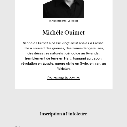
l
e
l
© Alain Roberge, La Presse
i
F
Michèle Ouimet
v
i
r
Michèle Ouimet a passé vingt-neuf ans à
La Presse.
c
Elle a couvert des guerres, des zones dangereuses,
e
h
des désastres naturels : génocide au Rwanda,
:
tremblement de terre en Haïti, tsunami au Japon,
e
révolution en Égypte, guerre civile en Syrie, en Iran, au
d
Pakistan.
e
Poursuivre la lecture
l
’
a
u
t
Inscription à l’infolettre
e
u