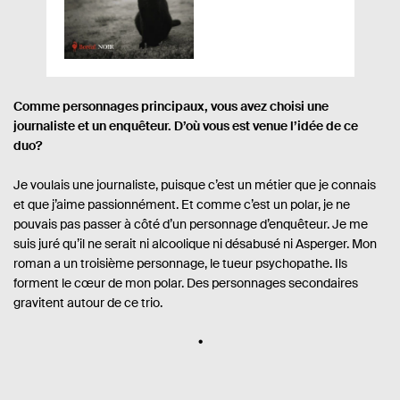
u
p
m
d
r
o
b
.
n
r
u
e
i
e
l
.
b
d
i
s
i
e
l
p
v
Comme personnages principaux, vous avez choisi une
i
a
journaliste et un enquêteur. D’où vous est venue l’idée de ce
r
é
g
duo?
e
e
s
:
Je voulais une journaliste, puisque c’est un métier que je connais
et que j’aime passionnément. Et comme c’est un polar, je ne
pouvais pas passer à côté d’un personnage d’enquêteur. Je me
suis juré qu’il ne serait ni alcoolique ni désabusé ni Asperger. Mon
roman a un troisième personnage, le tueur psychopathe. Ils
forment le cœur de mon polar. Des personnages secondaires
gravitent autour de ce trio.