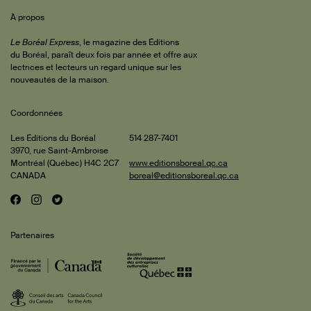
Sommaire
 de
À propos
iteur
Le Boréal Express
, le magazine des Éditions
du Boréal, paraît deux fois par année et offre aux
lectrices et lecteurs un regard unique sur les
rature
nouveautés de la maison.
Coordonnées
is et
les
Les Éditions du Boréal
514 287-7401
3970, rue Saint-Ambroise
mbault
ments
Montréal (Québec) H4C 2C7
www.editionsboreal.qc.ca
CANADA
boreal@editionsboreal.qc.ca
ène
F
I
T
Réseaux
aille
a
n
w
pact
an-
sociaux
c
s
i
Partenaires
e
t
t
rc
ure
b
a
t
oges
o
g
e
ali
o
r
r
esse
rge
k
a
and
m
hard