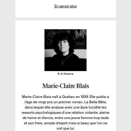
o
r
o
b
m
S
En savoir plus
.
n
r
b
B
i
e
i
e
r
N
r
.
b
d
e
p
s
i
e
d
l
p
e
l
i
a
p
u
é
g
a
e
g
s
s
e
s
s
u
r
l
© Jill Glessing
e
F
Marie-Claire Blais
l
i
i
Marie-Claire Blais naît à Québec en 1939. Elle publie à
c
l’âge de vingt ans un premier roman, La Belle Bête,
v
h
dans lequel elle analyse avec une âpre lucidité les
r
ressorts psychologiques d’une relation violente, pleine
e
e
de haine et d’envie, entre une jeune femme trop laide
d
et son frère, simple d’esprit mais si beau que l’on ne
:
e
voit que lui.