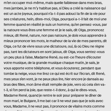
e
e
m’en occuper moi-même, mais quelle faiblesse dans mes bras,
s
:
mes jambes, je ne m’y habitue pas, si Dieu a créé la naissance qui
est un acte joyeux, pourquoi n’a-t-il pas adouci la fin de la vie pour
ses créatures, hein, dites-moi, Olga, pourquoi a-t-il fait de moi une
femme quand en réalité je suis un homme, qu’en pensez-vous, par
la natoure vous êtes une femme et je le sais, dit Olga, prononcez
mieux, dit René, nature, non pas natoure, je dois vous apprendre à
mieux prononcer les mots, le malheur de la vie de mes parents, dit
Olga, ce fut de vivre sous une dictatoure, oui, là où Dieu ne règne
pas, tant les dictateurs en sont jaloux, dit Olga, vous sentez-vous
un peu plus à l’aise, Madame René, ou est-ce l’heure d’écouter
votre musique, de la grande musique chaque matin, je sais, je
vous apporte votre téléphone, et vous écouterez, pendant que
tombe la neige, vous me lirez ce qui est écrit sur l’écran, dit René,
mes yeux s’en vont, je ne peux plus lire, hier encore je dansais au
bras des filles, mon âme était remplie de joie, vers où cela s’en va-
t-il, si l’on perd la joie, que reste-t-il donc, à qui le dites-vous,
Madame René, quand je rentre le soir pour préparer le dîner de
mon mari, le Bulgare, il me bat car il ne veut pas que je sois avec
vous, Madame, il ne veut pas, il prononce de vilains mots comme