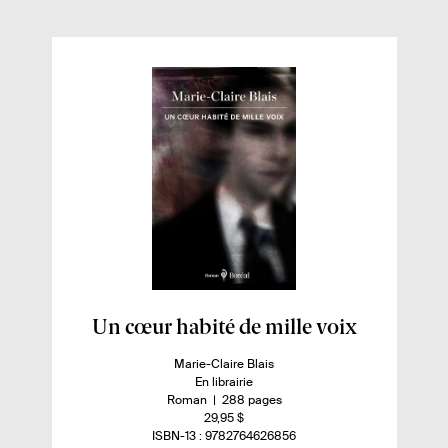
b
t
o
e
o
r
k
E
Un cœur habité de mille voix
n
A
Marie-Claire Blais
s
u
D
En librairie
a
t
i
n
-
Roman
288 pages
e
s
o
n
29,95 $
v
u
p
m
o
I
ISBN-13 : 9782764626856