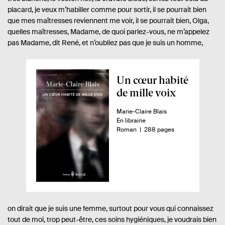
placard, je veux m’habiller comme pour sortir, il se pourrait bien
que mes maîtresses reviennent me voir, il se pourrait bien, Olga,
quelles maîtresses, Madame, de quoi parlez-vous, ne m’appelez
pas Madame, dit René, et n’oubliez pas que je suis un homme,
A
Un cœur habité
p
de mille voix
e
A
Marie-Claire Blais
r
u
D
En librairie
ç
t
i
n
-
Roman
288 pages
e
s
o
u
u
p
m
d
r
o
b
.
n
r
u
e
i
e
l
.
b
d
i
s
i
e
l
p
v
on dirait que je suis une femme, surtout pour vous qui connaissez
i
a
r
tout de moi, trop peut-être, ces soins hygiéniques, je voudrais bien
é
g