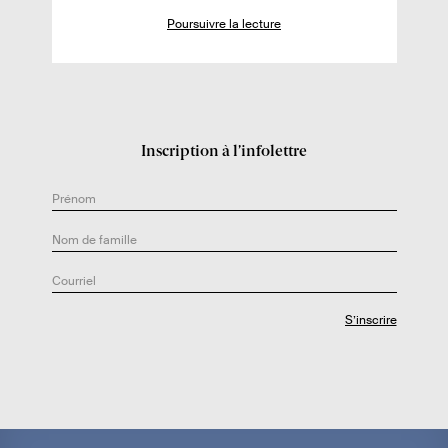
l
Poursuivre la lecture
’
a
u
t
e
Inscription à l’infolettre
u
r
.
e
: