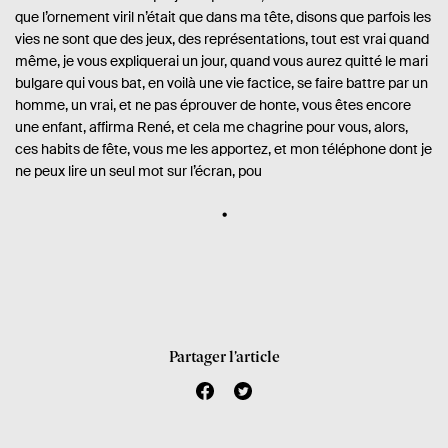
que l’ornement viril n’était que dans ma tête, disons que parfois les
vies ne sont que des jeux, des représentations, tout est vrai quand
même, je vous expliquerai un jour, quand vous aurez quitté le mari
bulgare qui vous bat, en voilà une vie factice, se faire battre par un
homme, un vrai, et ne pas éprouver de honte, vous êtes encore
une enfant, affirma René, et cela me chagrine pour vous, alors,
ces habits de fête, vous me les apportez, et mon téléphone dont je
ne peux lire un seul mot sur l’écran, pou
Partager l’article
f
t
a
w
c
i
e
t