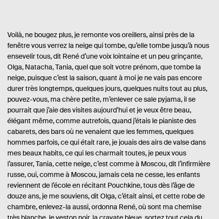
Voilà, ne bougez plus, je remonte vos oreillers, ainsi près de la
fenêtre vous verrez la neige qui tombe, qu’elle tombe jusqu’à nous
ensevelir tous, dit René d’une voix lointaine et un peu grinçante,
Olga, Natacha, Tania, quel que soit votre prénom, que tombe la
neige, puisque c’est la saison, quant à moi je ne vais pas encore
durer très longtemps, quelques jours, quelques nuits tout au plus,
pouvez-vous, ma chère petite, m’enlever ce sale pyjama, il se
pourrait que j’aie des visites aujourd’hui et je veux être beau,
élégant même, comme autrefois, quand j’étais le pianiste des
cabarets, des bars où ne venaient que les femmes, quelques
hommes parfois, ce qui était rare, je jouais des airs de valse dans
mes beaux habits, ce qui les charmait toutes, je peux vous
l’assurer, Tania, cette neige, c’est comme à Moscou, dit l’infirmière
russe, oui, comme à Moscou, jamais cela ne cesse, les enfants
reviennent de l’école en récitant Pouchkine, tous dès l’âge de
douze ans, je me souviens, dit Olga, c’était ainsi, et cette robe de
chambre, enlevez-la aussi, ordonna René, où sont ma chemise
très blanche, le veston noir, la cravate bleue, sortez tout cela du