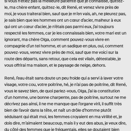
si vous n’étiez pas la meilleure patiente que je connaisse, quittez-
le, ma chère enfant, quittez-le, dit René, et venez vivre près de
moi, je vous traiterai bien, sauf que je m’en vais, ah, ne pleurez pas,
je sais bien que les hommes ont un cœur d’acier, malheur à eux
qui ont un cœur d’acier, je n’étais pas parmi eux, j’ai toujours
respecté les femmes, car je les connaissais bien, votre mari est un
ignorant, ma chère Olga, comment pouvez-vous vivre en
compagnie d’un tel homme, et un sadique en plus, oui, comment
pouvez-vous, venez vivre près de moi, sauf que me voici sur la
route des départs, sans retour, que cela est vilain, détestable, je
vous offrirai ma maison, et le paysage de neige, dehors.
René, l’eau était sans doute un peu froide qui a servi à laver votre
visage, votre cou, votre poitrine, hé, je n’ai pas de poitrine, dit René,
vous le savez bien, de quoi parlez-vous, Olga, j’ai la constitution
d’un homme, une bonne charpente, pas de poitrine, surtout ne me
décrivez pas ainsi, il ne me manque que l’organe viril, il suffit très
bien de l’avoir dans la tête, et naît un drôle d’homme plutôt
séduisant qui était moi, les femmes croyaient en ma virilité et, je
dois dire, m’aimaient beaucoup, mais il y eut des abus, je veux dire,
du côté des femmes que je fréquentais, elles se doutaient bien