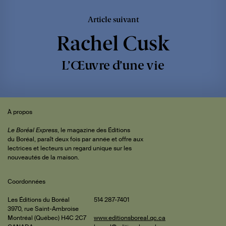
Article suivant
Rachel Cusk
L’Œuvre d’une vie
Sommaire
 de
À propos
iteur
Le Boréal Express
, le magazine des Éditions
du Boréal, paraît deux fois par année et offre aux
lectrices et lecteurs un regard unique sur les
rature
nouveautés de la maison.
Coordonnées
is et
les
Les Éditions du Boréal
514 287-7401
3970, rue Saint-Ambroise
mbault
ments
Montréal (Québec) H4C 2C7
www.editionsboreal.qc.ca